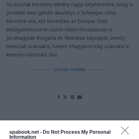
Az osztrák kormány néhány napja bejelentette, hogy a
jövőben nem gördít akadályt a Schengen zóna
bővítése elé, ezt követően az Európai Unió
belügyminiszterei csütörtökön hivatalosan is
jóváhagyták Bulgária és Románia tagságát, amely
nemcsak számukra, hanem Magyarország számára is
komoly változást hoz.
OLVASS TOVÁBB
spabook.net -
Do Not Process My Personal
Information