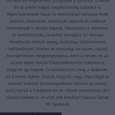
forrásul és inspirációul szolgáljak a turizmus szakma
és az utazni vágyó nagyközönség számára is.
Repertoáromban hazai és nemzetközi turizmus hírek
mellett útleírások, személyes ajánlók és szakmai
vélemények is helyet kapnak, fókuszálva a wellness
és termálfürdők, strandok témájára. Itt nincsen
hivatkozás nélküli anyag, kizárólag többszörösen
leellenőrzött, hiteles és minőségi tartalom, valódi
hozzáértéssel megkomponálva, mert a nevem és az
arcom adom hozzá. Elképzelhetetlen számomra,
hogy ne így tegyek. Ez különbözteti meg a Spabook-
ot a netes zajban. Örülök, hogy itt vagy, légy tagja az
utazást szerető Közösségünknek, kövesd az oldalt,
szólj hozzá a Facebook-on és várunk szeretettel zárt
csoportunkban is. Jó utat, sok élményt! Kassay Tamás
Mr Spabook