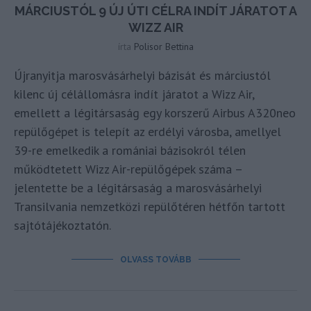
MÁRCIUSTÓL 9 ÚJ ÚTI CÉLRA INDÍT JÁRATOT A
WIZZ AIR
írta
Polisor Bettina
Újranyitja marosvásárhelyi bázisát és márciustól
kilenc új célállomásra indít járatot a Wizz Air,
emellett a légitársaság egy korszerű Airbus A320neo
repülőgépet is telepít az erdélyi városba, amellyel
39-re emelkedik a romániai bázisokról télen
működtetett Wizz Air-repülőgépek száma –
jelentette be a légitársaság a marosvásárhelyi
Transilvania nemzetközi repülőtéren hétfőn tartott
sajtótájékoztatón.
OLVASS TOVÁBB