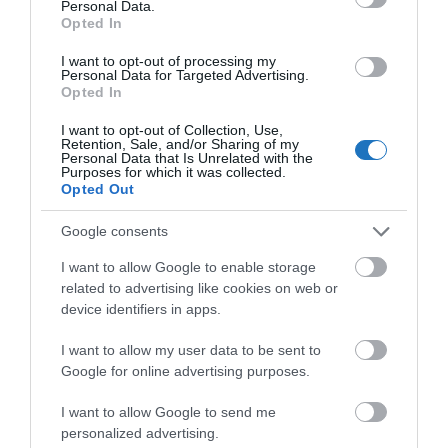
Personal Data.
indították, és egészen 2024 decemberének első
Opted In
hetéig üzemelnek minden nap 8 és 20 óra között. –
I want to opt-out of processing my
Personal Data for Targeted Advertising.
tudta meg a
Spabook
Kolozsvár turisztikai
oldaláról.
Opted In
OLVASS TOVÁBB
I want to opt-out of Collection, Use,
Retention, Sale, and/or Sharing of my
Personal Data that Is Unrelated with the
Purposes for which it was collected.
Opted Out
Google consents
I want to allow Google to enable storage
related to advertising like cookies on web or
device identifiers in apps.
I want to allow my user data to be sent to
Google for online advertising purposes.
I want to allow Google to send me
personalized advertising.