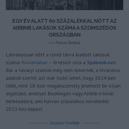
EGY ÉV ALATT 60 SZÁZALÉKKAL NŐTT AZ
AIRBNB LAKÁSOK SZÁMA A SZOMSZÉDOS
ORSZÁGBAN
írta
Polisor Bettina
Látványosan nőtt a rövid távra kiadott lakások
száma
Romániában
– értesült róla a
Spabook.net
.
Bár a tavalyi számok még nem ismertek, a hivatalos
adatok szerint azt már tudni lehet, hogy 2024-ben
több, mint 18 ezer magánszemély jelentett be olyan
ingatlant, amelyet Bookingon vagy Airbnb-n kínál
bérbeadásra, ami hatvan százalékos növekedés
2023-hoz képest.
OLVASS TOVÁBB