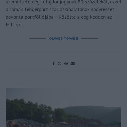
üzemeltető cég tulajdonjogának 80 százalékát, ezzel
a román tengerpart szálláskínálatának nagyrészét
bevonta portfóliójába – közölte a cég kedden az
MTI-vel.
OLVASS TOVÁBB