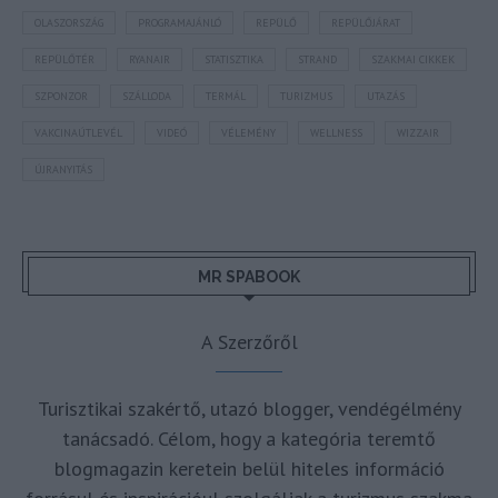
OLASZORSZÁG
PROGRAMAJÁNLÓ
REPÜLŐ
REPÜLŐJÁRAT
REPÜLŐTÉR
RYANAIR
STATISZTIKA
STRAND
SZAKMAI CIKKEK
SZPONZOR
SZÁLLODA
TERMÁL
TURIZMUS
UTAZÁS
VAKCINAÚTLEVÉL
VIDEÓ
VÉLEMÉNY
WELLNESS
WIZZAIR
ÚJRANYITÁS
MR SPABOOK
A Szerzőről
Turisztikai szakértő, utazó blogger, vendégélmény
tanácsadó. Célom, hogy a kategória teremtő
blogmagazin keretein belül hiteles információ