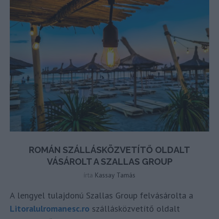
ROMÁN SZÁLLÁSKÖZVETÍTŐ OLDALT
VÁSÁROLT A SZALLAS GROUP
írta
Kassay Tamás
A lengyel tulajdonú Szallas Group felvásárolta a
Litoralulromanesc.ro
szállásközvetítő oldalt