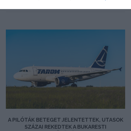
A PILÓTÁK BETEGET JELENTETTEK, UTASOK
SZÁZAI REKEDTEK A BUKARESTI