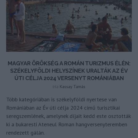
MAGYAR ÖRÖKSÉG A ROMÁN TURIZMUS ÉLÉN:
SZÉKELYFÖLDI HELYSZÍNEK URALTÁK AZ ÉV
ÚTI CÉLJA 2024 VERSENYT ROMÁNIÁBAN
írta
Kassay Tamás
Több kategóriában is székelyföldi nyertese van
Romániában az Év úti célja 2024 című turisztikai
seregszemlének, amelynek díjait kedd este osztották
ki a bukaresti Ateneul Roman hangversenyteremben
rendezett gálán.