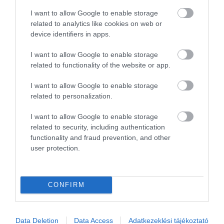
I want to allow Google to enable storage
related to analytics like cookies on web or
device identifiers in apps.
I want to allow Google to enable storage
BETILTANÁK A MEDVELEST ROMÁNIÁBAN
related to functionality of the website or app.
írta
Kassay Tamás
I want to allow Google to enable storage
Törvénytelenek a Romániában található medvelesek,
related to personalization.
ahol turistáknak mutogatják a medvét, és sem a
I want to allow Google to enable storage
medvének, sem a román államnak nem használnak –
related to security, including authentication
mondta Mircea Fechet román környezetvédelmi
functionality and fraud prevention, and other
miniszter a News.ro hírportál szombati beszámolója
user protection.
szerint, amelyet az MTI szemlézett.
CONFIRM
OLVASS TOVÁBB
Data Deletion
Data Access
Adatkezeklési tájékoztató