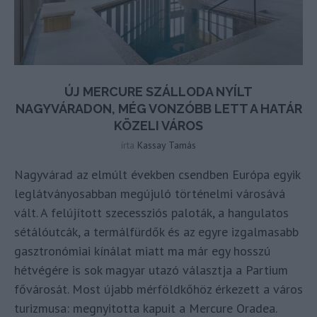
ÚJ MERCURE SZÁLLODA NYÍLT
NAGYVÁRADON, MÉG VONZÓBB LETT A HATÁR
KÖZELI VÁROS
írta
Kassay Tamás
Nagyvárad az elmúlt években csendben Európa egyik
leglátványosabban megújuló történelmi városává
vált. A felújított szecessziós paloták, a hangulatos
sétálóutcák, a termálfürdők és az egyre izgalmasabb
gasztronómiai kínálat miatt ma már egy hosszú
hétvégére is sok magyar utazó választja a Partium
fővárosát. Most újabb mérföldkőhöz érkezett a város
turizmusa: megnyitotta kapuit a Mercure Oradea.