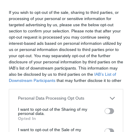
If you wish to opt-out of the sale, sharing to third parties, or
processing of your personal or sensitive information for
targeted advertising by us, please use the below opt-out
section to confirm your selection. Please note that after your
opt-out request is processed you may continue seeing
interest-based ads based on personal information utilized by
us or personal information disclosed to third parties prior to
your opt-out. You may separately opt-out of the further
disclosure of your personal information by third parties on the
INGYENES BUSZJEGY GUGGOLÁSÉRT ÉS
IAB’s list of downstream participants. This information may
TEKERÉSÉRT KOLOZSVÁRON
also be disclosed by us to third parties on the
IAB’s List of
írta
Kassay Tamás
Downstream Participants
that may further disclose it to other
third parties.
Egy hétig felhasználható buszjegyet kaphatnak azok
Please note that this website/app uses one or more Google
Personal Data Processing Opt Outs
az utasok, akik idén ősszel bevállalnak 20 guggolást,
services and may gather and store information including but
vagy 400 méter szobakerékpáron való tekerést
not limited to your visit or usage behaviour. You may click to
I want to opt-out of the Sharing of my
personal data.
Kolozsváron. A két, sportos megmérettetésre kijelölt
grant or deny consent to Google and its third-party tags to
Opted In
use your data for below specified purposes in below Google
buszmegállót szeptember 25-én, az Európai Sporthét
consent section.
I want to opt-out of the Sale of my
alatt, a kolozsvári Egészségjegy program keretében