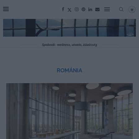
Spabook: wellness, utazás, közösség
ROMÁNIA