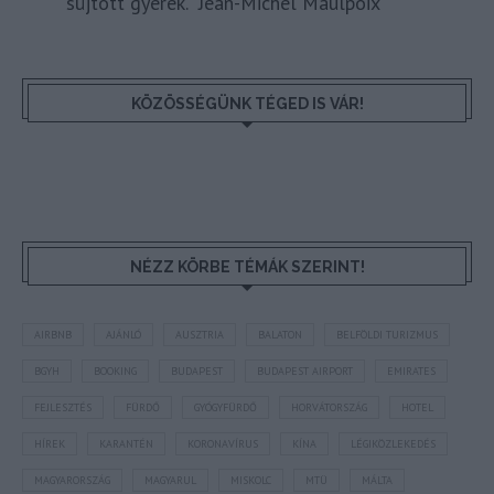
sújtott gyerek." Jean-Michel Maulpoix
KÖZÖSSÉGÜNK TÉGED IS VÁR!
NÉZZ KÖRBE TÉMÁK SZERINT!
AIRBNB
AJÁNLÓ
AUSZTRIA
BALATON
BELFÖLDI TURIZMUS
BGYH
BOOKING
BUDAPEST
BUDAPEST AIRPORT
EMIRATES
FEJLESZTÉS
FÜRDŐ
GYÓGYFÜRDŐ
HORVÁTORSZÁG
HOTEL
HÍREK
KARANTÉN
KORONAVÍRUS
KÍNA
LÉGIKÖZLEKEDÉS
MAGYARORSZÁG
MAGYARUL
MISKOLC
MTÜ
MÁLTA