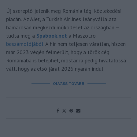
Új szereplő jelenik meg Románia légi közlekedési
piacán.
Az AJet, a Turkish Airlines leányvállalata
hamarosan megkezdi működését az országban –
tudta meg a
Spabook.net
a Maszol.ro
beszámolójából
. A hír nem teljesen váratlan, hiszen
már 2023 végén felmerült, hogy a török cég
Romániába is beléphet, mostanra pedig hivatalossá
vált, hogy az első járat 2026 nyarán indul.
OLVASS TOVÁBB