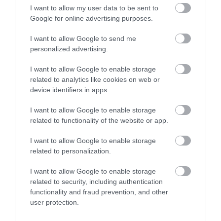
biztosítása
.
I want to allow my user data to be sent to
Google for online advertising purposes.
Hiú ábrándjaink ne legyenek, a pénzt valahonnan elő
I want to allow Google to send me
kell teremteni. Minél több szolgáltatást eladni a lehető
personalized advertising.
legalacsonyabb költségek mellett. Hogy a Wizz Air
milyen munkáltató, azt nem tisztem megítélni, de épp a
I want to allow Google to enable storage
related to analytics like cookies on web or
minap került nyilvánosságra ez az angol nyelvű
device identifiers in apps.
bejegyzés a
LinkedIn
-en, amiben a szerző nagyon nem
szimpatizál bizonyos dolgokkal. Elég tanulságos és
I want to allow Google to enable storage
related to functionality of the website or app.
sokat elárul arról, hogy a norvégok min akadtak ki. Azt
azért megjegyzem, hogy vannak fokozatok, hiszen a
I want to allow Google to enable storage
megtakarított pénzzel jelenleg jól sáfárkodik a cég,
nem
related to personalization.
az történt, hogy szépen kicsatornázták – mint ahogyan
I want to allow Google to enable storage
azt láttuk már más esetekben a világtörténelemben.
related to security, including authentication
functionality and fraud prevention, and other
Váradi József, a Wizz Air vezérigazgatója
user protection.
számtalanszor fejezte ki egyet nem értését azzal