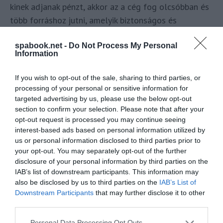
kinek adjanak pénzt, akkor az a cég fog olcsóbban és
több forráshoz jutni, amelyik biztonságos és
profitábilis jövőképet tud villantani.
spabook.net -
Do Not Process My Personal
Information
Miért halmozott fel ekkora
készpénzállományt a Wizz Air?
If you wish to opt-out of the sale, sharing to third parties, or
processing of your personal or sensitive information for
A pontos választ csak ők tudják, az alábbiakban
targeted advertising by us, please use the below opt-out
nyilvános adatok, nyilatkozatok és előadásokban
section to confirm your selection. Please note that after your
elhangzottak alapján levont következtetéseimet
opt-out request is processed you may continue seeing
interest-based ads based on personal information utilized by
olvashatjátok.
us or personal information disclosed to third parties prior to
your opt-out. You may separately opt-out of the further
Cikkem kezdetén említettem, hogy Váradi József egy
disclosure of your personal information by third parties on the
előadásban mesélt a Wizz Air indulása körüli
IAB’s list of downstream participants. This information may
kihívásokról, amikor még új társaságként taposták ki
also be disclosed by us to third parties on the
IAB’s List of
Downstream Participants
that may further disclose it to other
maguknak a fapados működési modell mikéntjét.
third parties.
Az induláskor először elkezdték árulni a jegyeket,
Please note that this website/app uses one or more Google
Personal Data Processing Opt Outs