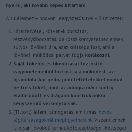
nyerni, aki tovább képes kitartani.
A túléléshez – nagyon leegyszerűsítve – 3 út vezet:
Hitelfelvétel, kötvénykibocsátás,
részvénykibocsátás, de rossz környezetben ennek
súlyos jövőbeli ára, azaz költsége lesz, ami a
jövőbeli működési pályát fogja
korlátozni
.
Saját tőkéből és likviditását biztosító
vagyonelemeiből biztosítja a működést, az
újrainduláskor pedig jobb feltételekkel vonhat
be friss tőkét, mint az addigra már csontig
eladósodott és drágább konstrukciókra
kényszerülő versenytársak.
(Tiltott) állami támogatás, amit más,
neves
légitársaságoknál megfigyelhetünk
. Viszont ennek
is olyan jövőbeli terhei, kötelezettségei, költségei