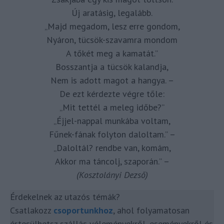
Új aratásig, legalább.
„Majd megadom, lesz erre gondom,
Nyáron, tücsök-szavamra mondom
A tőkét meg a kamatát.”
Bosszantja a tücsök kalandja,
Nem is adott magot a hangya. –
De ezt kérdezte végre tőle:
„Mit tettél a meleg időbe?”
„Éjjel-nappal munkába voltam,
Fűnek-fának folyton daloltam.” –
„Daloltál? rendbe van, komám,
Akkor ma táncolj, szaporán.” –
(Kosztolányi Dezső)
Érdekelnek az utazós témák?
Csatlakozz
cs
oportunk
hoz
, ahol folyamatosan
értesülhetsz szállás véleményekről, eseményekről és