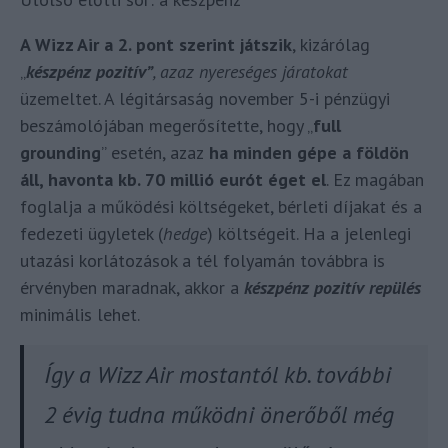
A Wizz Air a 2. pont szerint játszik
, kizárólag
„
készpénz pozitív”
, azaz nyereséges járatokat
üzemeltet. A légitársaság november 5-i pénzügyi
beszámolójában megerősítette, hogy „
full
grounding
” esetén, azaz
ha minden gépe a földön
áll, havonta kb. 70 millió eurót éget el
. Ez magában
foglalja a működési költségeket, bérleti díjakat és a
fedezeti ügyletek (
hedge
) költségeit. Ha a jelenlegi
utazási korlátozások a tél folyamán továbbra is
érvényben maradnak, akkor a
készpénz pozitív repülés
minimális lehet.
Így a Wizz Air mostantól kb. további
2 évig tudna működni önerőből még