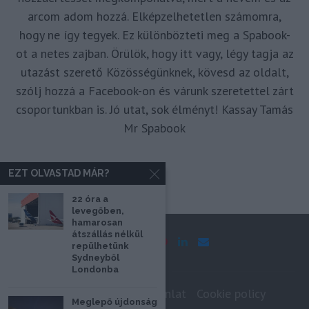
arcom adom hozzá. Elképzelhetetlen számomra,
hogy ne így tegyek. Ez különbözteti meg a Spabook-
ot a netes zajban. Örülök, hogy itt vagy, légy tagja az
utazást szerető Közösségünknek, kövesd az oldalt,
szólj hozzá a Facebook-on és várunk szeretettel zárt
csoportunkban is. Jó utat, sok élményt! Kassay Tamás
Mr Spabook
EZT OLVASTAD MÁR?
22 óra a
levegőben,
hamarosan
átszállás nélkül
repülhetünk
Sydneyből
Londonba
Impresszum
Médiaajánlat
Cookie policy
Meglepő újdonság