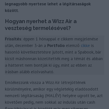
legnagyobb nyertese lehet a légitársaságok
között
.
Hogyan nyerhet a Wizz Air a
veszteség termelésével?
Frissítés
: éppen 1 hónappal e cikkem megjelenése
után, december 3-án a
Portfolio
elemző
cikke
is
hasonló következtetésre jutott, mint a Spabook, bár
kicsit máshonnan közelítették meg a témát és abban
a hátteret nem bontják ki úgy, mint az ebben az
írásban alább elolvasható.
Emlékezzünk vissza a Wizz Air létrejöttének
körülményeire, amikor egy végletekig eladósodott
nemzeti légitársaság (MALÉV) helyére ugrott be, azt
követően pedig, nem sokkal az indulás után cash
flow kihívással is küzdött már meg sikeresen