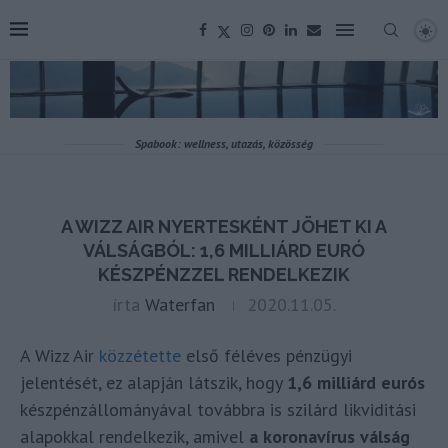
Spabook: wellness, utazás, közösség
A WIZZ AIR NYERTESKÉNT JÖHET KI A
VÁLSÁGBÓL: 1,6 MILLIÁRD EURÓ
KÉSZPÉNZZEL RENDELKEZIK
írta
Waterfan
2020.11.05.
A Wizz Air
közzétette
első féléves pénzügyi
jelentését, ez alapján látszik, hogy
1,6 milliárd eurós
készpénzállományával továbbra is szilárd likviditási
alapokkal rendelkezik, amivel
a koronavírus válság