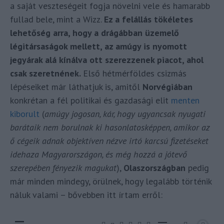
a saját veszteségeit fogja növelni vele és hamarabb
fullad bele, mint a Wizz.
Ez a felállás tökéletes
lehetőség arra, hogy a drágábban üzemelő
légitársaságok mellett, az amúgy is nyomott
jegyárak alá kínálva ott szerezzenek piacot, ahol
csak szeretnének.
Első hétmérföldes csizmás
lépéseiket már láthatjuk is, amitől
Norvégiában
konkrétan a fél politikai és gazdasági elit
menten
kiborult
(
amúgy jogosan, kár, hogy ugyancsak nyugati
barátaik nem borulnak ki hasonlatosképpen, amikor az
ő cégeik adnak objektíven nézve irtó karcsú fizetéseket
idehaza Magyarországon, és még hozzá a jótevő
szerepében fényezik magukat
),
Olaszországban
pedig
már minden mindegy, örülnek, hogy legalább történik
náluk valami – bővebben itt írtam erről: