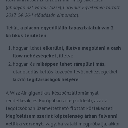
(
ahogyan azt Váradi József, Corvinus Egyetemen tartott
2017. 04. 26-i előadásán elmondta
).
Tehát,
a piacon egyedülálló tapasztalatuk van
2
kritikus területen
:
hogyan lehet
elkerülni, illetve megoldani a cash
flow nehézségeket
, illetve
hogyan és
miképpen lehet rárepülni más
,
eladósodás kellős közepén lévő, nehézségekkel
küzdő
légitársaságok helyére
.
A Wizz Air gigantikus készpénzállománnyal
rendelkezik, és Európában a legzöldebb, azaz a
legolcsóbban üzemeltethető flottát közlekedteti.
Megítélésem szerint képtelenség árban felvenni
velük a versenyt
, vagy, ha valaki megpróbálja, akkor