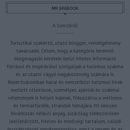
MR SPABOOK
A Szerzőről
Turisztikai szakértő, utazó blogger, vendégélmény
tanácsadó. Célom, hogy a kategória teremtő
blogmagazin keretein belül hiteles információ
forrásul és inspirációul szolgáljak a turizmus szakma
és az utazni vágyó nagyközönség számára is.
Repertoáromban hazai és nemzetközi turizmus hírek
mellett útleírások, személyes ajánlók és szakmai
vélemények is helyet kapnak, fókuszálva a wellness
és termálfürdők, strandok témájára. Itt nincsen
hivatkozás nélküli anyag, kizárólag többszörösen
leellenőrzött, hiteles és minőségi tartalom, valódi
hozzáértéssel megkomponálva, mert a nevem és az