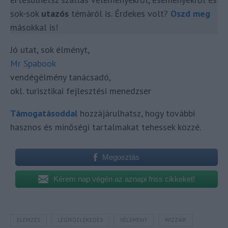
sok-sok
utazós
témáról is. Érdekes volt?
Oszd meg
másokkal is!
Jó utat, sok élményt,
Mr Spabook
vendégélmény tanácsadó,
okl. turisztikai fejlesztési menedzser
Támogatásoddal
hozzájárulhatsz, hogy további
hasznos és minőségi tartalmakat tehessek közzé.
Megosztás
Kérem nap végén az aznapi friss cikkeket!
ELEMZÉS
LÉGIKÖZLEKEDÉS
VÉLEMÉNY
WIZZAIR