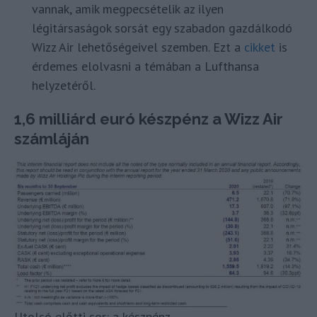
vannak, amik megpecsételik az ilyen
légitársaságok sorsát egy szabadon gazdálkodó
Wizz Air lehetőségeivel szemben. Ezt a
cikket
is
érdemes elolvasni a témában a Lufthansa
helyzetéről.
1,6 milliárd euró készpénz a Wizz Air
számláján
Utolsó előtti sor: a készpénz