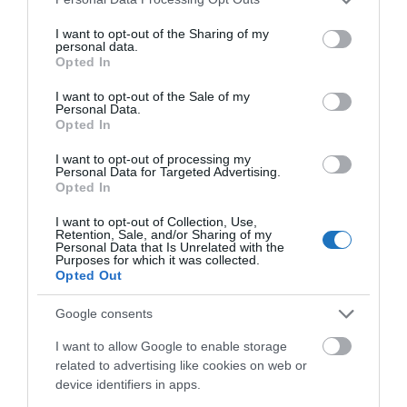
amiből bevétel keletkezett, lehetett finanszírozni az
services and may gather and store information including but
not limited to your visit or usage behaviour. You may click to
I want to opt-out of the Sharing of my
építkezést, marketinget, backoffice-t. A repülési
personal data.
grant or deny consent to Google and its third-party tags to
költségek csak hónapokkal később kezdtek el
Opted In
use your data for below specified purposes in below Google
jelentkezni, amikor az első gépek felszálltak az első
consent section.
I want to opt-out of the Sale of my
utasokkal.
Personal Data.
Opted In
Ha valaki dolgozott már Excel táblákkal, pontosan
I want to opt-out of processing my
Personal Data for Targeted Advertising.
tudja, hogy mennyire nem egyszerű feladat sok évre
Opted In
előre modellezni költségeket, bevételeket, cash
flow-t, aktív és passzív elhatárolásokat képezni, stb.
I want to opt-out of Collection, Use,
Retention, Sale, and/or Sharing of my
Sok a hibalehetőség és pluszban sok az ismeretlen,
Personal Data that Is Unrelated with the
Purposes for which it was collected.
váratlan tényező is. Mennyi jegy fogy majd és milyen
Opted Out
áron, elég lesz-e a marketing budget, vagy emelni
Google consents
kell rajta, és sok egyéb jöhet szóba. 100 szónak is 1 a
vége, ezen folyamat során olyan éles
I want to allow Google to enable storage
related to advertising like cookies on web or
tapasztalatokat szereztek, hogy
láthatóan
device identifiers in apps.
megtanulták, mennyire fontos a likviditás