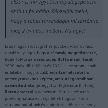
akkor is, ha egyetlen repülőgépe sem
szállna fel addig. Képzeljük mellé,
hogy a többi társasággal mi történne
még 2 év állás mellett! Na ugye!
Erős magabiztosságról és jövőbeli vízióról tesz
tanúbizonyságot, hogy
a társaság megerősítette,
hogy
folytatja a repülőgép flotta megújítását
2020 második felében és 2021-es év során annak
érdekében, hogy tovább
erősítse helyzetét a
versenytársakhoz képest, amit a legolcsóbban
üzemeltethető
(és egyúttal legfenntarthatóbb)
flotta garantál
. A verseny mellett ennek a másik
jótékony hatása és célja lehet, hogy amikor a
rajtvonalnál állunk és a hitelezők döntenek, hogy