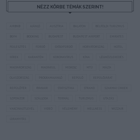
NÉZZ KÖRBE TÉMÁK SZERINT!
AIRBNB
AJÁNLÓ
AUSZTRIA
BALATON
BELFÖLDI TURIZMUS
BGYH
BOOKING
BUDAPEST
BUDAPEST AIRPORT
EMIRATES
FEJLESZTÉS
FÜRDŐ
GYÓGYFÜRDŐ
HORVÁTORSZÁG
HOTEL
HÍREK
KARANTÉN
KORONAVÍRUS
KÍNA
LÉGIKÖZLEKEDÉS
MAGYARORSZÁG
MAGYARUL
MISKOLC
MTÜ
MÁLTA
OLASZORSZÁG
PROGRAMAJÁNLÓ
REPÜLŐ
REPÜLŐJÁRAT
REPÜLŐTÉR
RYANAIR
STATISZTIKA
STRAND
SZAKMAI CIKKEK
SZPONZOR
SZÁLLODA
TERMÁL
TURIZMUS
UTAZÁS
VAKCINAÚTLEVÉL
VIDEÓ
VÉLEMÉNY
WELLNESS
WIZZAIR
ÚJRANYITÁS