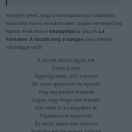
Könnyen lehet, hogy a koncepciózusan takarékos
működési forma immáron nem csupán versenyelőny,
hanem évek múlva
iskolapélda
is lesz és
La
Fontaine: A tücsök meg a hangya
című meséje
valósággá válik:
A tücsök dalolt egyre, bár
Izzott a nyár,
Úgyhogy mikor jött a komor
Tél, része gond volt és nyomor:
Még egy picinke kisdarab
Legye, vagy férge sem maradt.
Hát ment is a hangyához át
Elpanaszolni nyomorát,
És kérte, adjon néki kölcsön
Zsákjába egy kis magot töltsön.