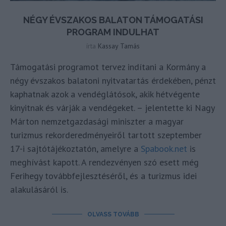
NÉGY ÉVSZAKOS BALATON TÁMOGATÁSI
PROGRAM INDULHAT
írta
Kassay Tamás
Támogatási programot tervez indítani a Kormány a
négy évszakos balatoni nyitvatartás érdekében, pénzt
kaphatnak azok a vendéglátósok, akik hétvégente
kinyitnak és várják a vendégeket. – jelentette ki Nagy
Márton nemzetgazdasági miniszter a magyar
turizmus rekorderedményeiről tartott szeptember
17-i sajtótájékoztatón, amelyre a
Spabook.net
is
meghívást kapott. A rendezvényen szó esett még
Ferihegy továbbfejlesztéséről, és a turizmus idei
alakulásáról is.
OLVASS TOVÁBB