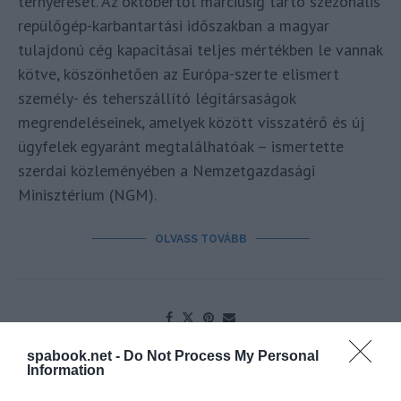
térnyerését. Az októbertől márciusig tartó szezonális
repülőgép-karbantartási időszakban a magyar
tulajdonú cég kapacitásai teljes mértékben le vannak
kötve, köszönhetően az Európa-szerte elismert
személy- és teherszállító légitársaságok
megrendeléseinek, amelyek között visszatérő és új
ügyfelek egyaránt megtalálhatóak – ismertette
szerdai közleményében a Nemzetgazdasági
Minisztérium (NGM).
OLVASS TOVÁBB
spabook.net -
Do Not Process My Personal
Information