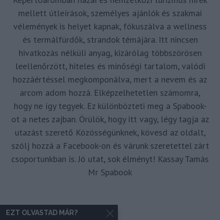
mellett útleírások, személyes ajánlók és szakmai
vélemények is helyet kapnak, fókuszálva a wellness
és termálfürdők, strandok témájára. Itt nincsen
hivatkozás nélküli anyag, kizárólag többszörösen
leellenőrzött, hiteles és minőségi tartalom, valódi
hozzáértéssel megkomponálva, mert a nevem és az
arcom adom hozzá. Elképzelhetetlen számomra,
hogy ne így tegyek. Ez különbözteti meg a Spabook-
ot a netes zajban. Örülök, hogy itt vagy, légy tagja az
utazást szerető Közösségünknek, kövesd az oldalt,
szólj hozzá a Facebook-on és várunk szeretettel zárt
csoportunkban is. Jó utat, sok élményt! Kassay Tamás
Mr Spabook
EZT OLVASTAD MÁR?