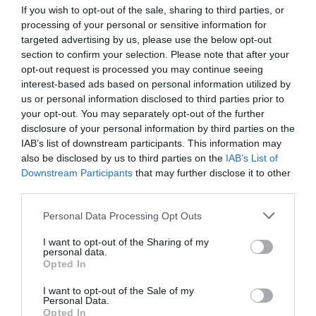
If you wish to opt-out of the sale, sharing to third parties, or
processing of your personal or sensitive information for
targeted advertising by us, please use the below opt-out
section to confirm your selection. Please note that after your
opt-out request is processed you may continue seeing
interest-based ads based on personal information utilized by
us or personal information disclosed to third parties prior to
your opt-out. You may separately opt-out of the further
disclosure of your personal information by third parties on the
IAB’s list of downstream participants. This information may
also be disclosed by us to third parties on the
IAB’s List of
Downstream Participants
that may further disclose it to other
third parties.
BLÖFFÖL AZ AIRBNB A NAGY MÁRTONNAK
Please note that this website/app uses one or more Google
Personal Data Processing Opt Outs
services and may gather and store information including but
KÜLDÖTT NYÍLT LEVELÉBEN
not limited to your visit or usage behaviour. You may click to
I want to opt-out of the Sharing of my
írta
Kassay Tamás
personal data.
grant or deny consent to Google and its third-party tags to
Opted In
use your data for below specified purposes in below Google
Az Airbnb tegnap nyílt levélben fordult Nagy Márton
consent section.
I want to opt-out of the Sale of my
nemzetgazdasági miniszterhez, a Budapesten
Personal Data.
Opted In