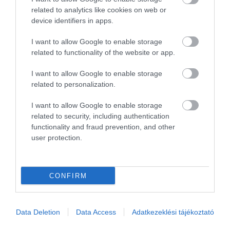
related to analytics like cookies on web or
device identifiers in apps.
I want to allow Google to enable storage
related to functionality of the website or app.
I want to allow Google to enable storage
related to personalization.
FÉLREVEZETŐ VOLT AZ AIRBNB NYÍLT LEVELE,
I want to allow Google to enable storage
MEGÉRKEZETT A MINISZTÉRIUM VÁLASZA
related to security, including authentication
functionality and fraud prevention, and other
írta
Polisor Bettina
user protection.
Az
Airbnb nyílt levélben
fordult Nagy Márton
nemzetgazdasági miniszterhez, a levél több
CONFIRM
félreértelmezhető, illetve félrevezető állítást
tartalmaz – közölte a Nemzetgazdasági
Minisztérium (NGM) csütörtökön az MTI-vel.
Data Deletion
Data Access
Adatkezeklési tájékoztató