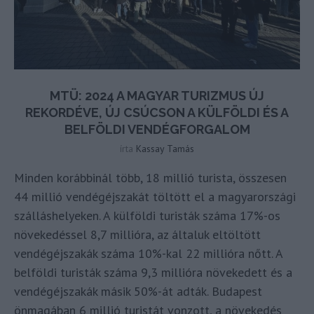
MTÜ: 2024 A MAGYAR TURIZMUS ÚJ
REKORDÉVE, ÚJ CSÚCSON A KÜLFÖLDI ÉS A
BELFÖLDI VENDÉGFORGALOM
írta
Kassay Tamás
Minden korábbinál több, 18 millió turista, összesen
44 millió vendégéjszakát töltött el a magyarországi
szálláshelyeken. A külföldi turisták száma 17%-os
növekedéssel 8,7 millióra, az általuk eltöltött
vendégéjszakák száma 10%-kal 22 millióra nőtt. A
belföldi turisták száma 9,3 millióra növekedett és a
vendégéjszakák másik 50%-át adták. Budapest
önmagában 6 millió turistát vonzott, a növekedés