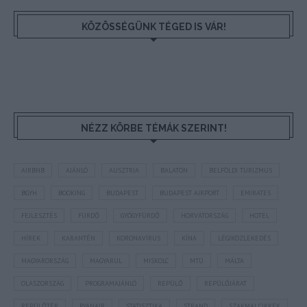
KÖZÖSSÉGÜNK TÉGED IS VÁR!
NÉZZ KÖRBE TÉMÁK SZERINT!
AIRBNB
AJÁNLÓ
AUSZTRIA
BALATON
BELFÖLDI TURIZMUS
BGYH
BOOKING
BUDAPEST
BUDAPEST AIRPORT
EMIRATES
FEJLESZTÉS
FÜRDŐ
GYÓGYFÜRDŐ
HORVÁTORSZÁG
HOTEL
HÍREK
KARANTÉN
KORONAVÍRUS
KÍNA
LÉGIKÖZLEKEDÉS
MAGYARORSZÁG
MAGYARUL
MISKOLC
MTÜ
MÁLTA
OLASZORSZÁG
PROGRAMAJÁNLÓ
REPÜLŐ
REPÜLŐJÁRAT
REPÜLŐTÉR
RYANAIR
STATISZTIKA
STRAND
SZAKMAI CIKKEK