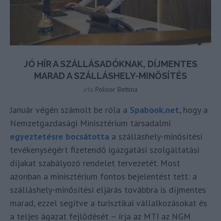
JÓ HÍR A SZÁLLÁSADÓKNAK, DÍJMENTES
MARAD A SZÁLLÁSHELY-MINŐSÍTÉS
írta
Polisor Bettina
Január végén számolt be róla a
Spabook.net
, hogy a
Nemzetgazdasági Minisztérium társadalmi
egyeztetésre bocsátotta
a szálláshely-minősítési
tevékenységért fizetendő igazgatási szolgáltatási
díjakat szabályozó rendelet tervezetét. Most
azonban a minisztérium fontos bejelentést tett: a
szálláshely-minősítési eljárás továbbra is díjmentes
marad, ezzel segítve a turisztikai vállalkozásokat és
a teljes ágazat fejlődését – írja az MTI az NGM