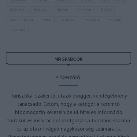
SZPONZOR
SZÁLLODA
TERMÁL
TURIZMUS
UTAZÁS
VAKCINAÚTLEVÉL
VIDEÓ
VÉLEMÉNY
WELLNESS
WIZZAIR
ÚJRANYITÁS
MR SPABOOK
A Szerzőről
Turisztikai szakértő, utazó blogger, vendégélmény
tanácsadó. Célom, hogy a kategória teremtő
blogmagazin keretein belül hiteles információ
forrásul és inspirációul szolgáljak a turizmus szakma
és az utazni vágyó nagyközönség számára is.
Repertoáromban hazai és nemzetközi turizmus hírek