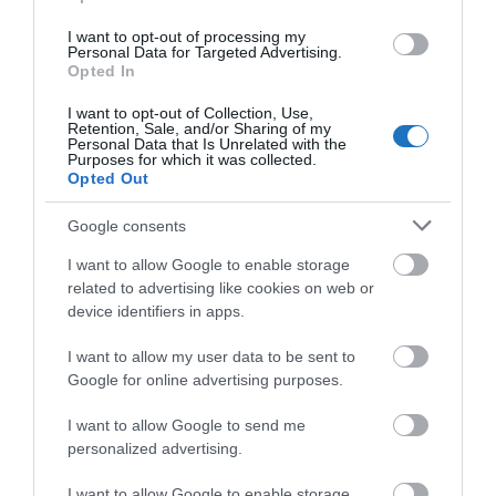
megrendezett Európai Turizmus Fórum apropóján és
amellett érvel, hogy ne szabályozza a kormány a
I want to opt-out of processing my
Personal Data for Targeted Advertising.
rövid távú szálláskiadást, mert az szerintük sok
Opted In
család számára „jövedelemkiegészítő tevékenység”.
I want to opt-out of Collection, Use,
Retention, Sale, and/or Sharing of my
Personal Data that Is Unrelated with the
OLVASS TOVÁBB
Purposes for which it was collected.
Opted Out
Google consents
I want to allow Google to enable storage
related to advertising like cookies on web or
device identifiers in apps.
I want to allow my user data to be sent to
Google for online advertising purposes.
I want to allow Google to send me
personalized advertising.
I want to allow Google to enable storage