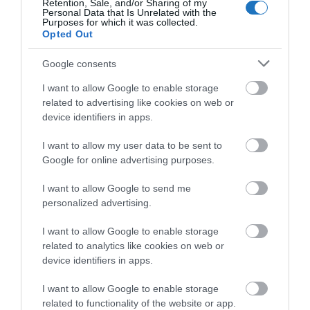
Retention, Sale, and/or Sharing of my
éreztük magunkat ebben a varázslatos környezetben.
Personal Data that Is Unrelated with the
Purposes for which it was collected.
Abszolút négy évszakos szálláshely a
Opted Out
Dunakanyarban!
Google consents
OLVASS TOVÁBB
I want to allow Google to enable storage
related to advertising like cookies on web or
device identifiers in apps.
I want to allow my user data to be sent to
Google for online advertising purposes.
I want to allow Google to send me
personalized advertising.
I want to allow Google to enable storage
related to analytics like cookies on web or
device identifiers in apps.
I want to allow Google to enable storage
related to functionality of the website or app.