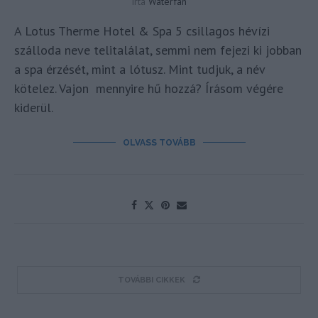
írta
Waterfan
A Lotus Therme Hotel & Spa 5 csillagos hévízi
szálloda neve telitalálat, semmi nem fejezi ki jobban
a spa érzését, mint a lótusz. Mint tudjuk, a név
kötelez. Vajon mennyire hű hozzá? Írásom végére
kiderül.
OLVASS TOVÁBB
TOVÁBBI CIKKEK