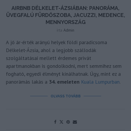
AIRBNB DÉLKELET-ÁZSIÁBAN: PANORÁMA,
ÜVEGFALÚ FÜRDŐSZOBA, JACUZZI, MEDENCE,
MENNYORSZÁG
írta
Admin
A jó ár-érték arányú helyek földi paradicsoma
Délkelet-Ázsia, ahol a legjobb szállodák
szolgáltatásai mellett érdemes privát
apartmanokban is gondolkodni, mert semmihez sem
fogható, egyedi élményt kínálhatnak. Úgy, mint ez a
panorámás lakás a
34. emeleten
Kuala Lumpurban
.
OLVASS TOVÁBB