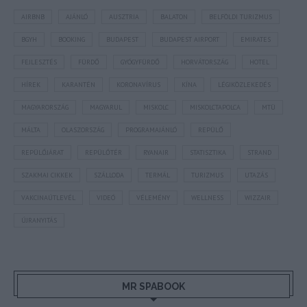
AIRBNB
AJÁNLÓ
AUSZTRIA
BALATON
BELFÖLDI TURIZMUS
BGYH
BOOKING
BUDAPEST
BUDAPEST AIRPORT
EMIRATES
FEJLESZTÉS
FÜRDŐ
GYÓGYFÜRDŐ
HORVÁTORSZÁG
HOTEL
HÍREK
KARANTÉN
KORONAVÍRUS
KÍNA
LÉGIKÖZLEKEDÉS
MAGYARORSZÁG
MAGYARUL
MISKOLC
MISKOLCTAPOLCA
MTÜ
MÁLTA
OLASZORSZÁG
PROGRAMAJÁNLÓ
REPÜLŐ
REPÜLŐJÁRAT
REPÜLŐTÉR
RYANAIR
STATISZTIKA
STRAND
SZAKMAI CIKKEK
SZÁLLODA
TERMÁL
TURIZMUS
UTAZÁS
VAKCINAÚTLEVÉL
VIDEÓ
VÉLEMÉNY
WELLNESS
WIZZAIR
ÚJRANYITÁS
MR SPABOOK