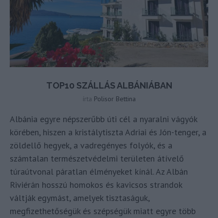
TOP10 SZÁLLÁS ALBÁNIÁBAN
írta
Polisor Bettina
Albánia egyre népszerűbb úti cél a nyaralni vágyók
körében, hiszen a kristálytiszta Adriai és Jón-tenger, a
zöldellő hegyek, a vadregényes folyók, és a
számtalan természetvédelmi területen átívelő
túraútvonal páratlan élményeket kínál. Az Albán
Riviérán hosszú homokos és kavicsos strandok
váltják egymást, amelyek tisztaságuk,
megfizethetőségük és szépségük miatt egyre több