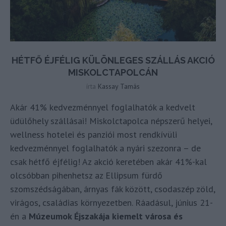
HÉTFŐ ÉJFÉLIG KÜLÖNLEGES SZÁLLÁS AKCIÓ
MISKOLCTAPOLCÁN
írta
Kassay Tamás
Akár 41% kedvezménnyel foglalhatók a kedvelt
üdülőhely szállásai! Miskolctapolca népszerű helyei,
wellness hotelei és panziói most rendkívüli
kedvezménnyel foglalhatók a nyári szezonra – de
csak hétfő éjfélig! Az akció keretében akár 41%-kal
olcsóbban pihenhetsz az Ellipsum fürdő
szomszédságában, árnyas fák között, csodaszép zöld,
virágos, családias környezetben. Ráadásul, június 21-
én a
Múzeumok Éjszakája kiemelt városa és