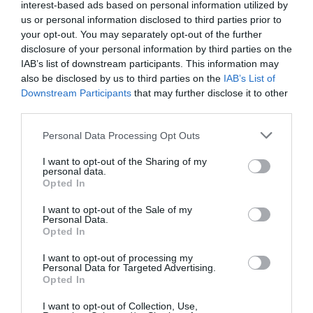
interest-based ads based on personal information utilized by
us or personal information disclosed to third parties prior to
your opt-out. You may separately opt-out of the further
disclosure of your personal information by third parties on the
IAB’s list of downstream participants. This information may
also be disclosed by us to third parties on the
IAB’s List of
KÁPRÁZATOS PANORÁMÁS SZÁLLÁS
Downstream Participants
that may further disclose it to other
ZEBEGÉNYBEN: ROMANTIC ROSE VENDÉGHÁZ
third parties.
DÉZSAFÜRDŐVEL
Please note that this website/app uses one or more Google
Personal Data Processing Opt Outs
írta
Kassay Tamás
services and may gather and store information including but
not limited to your visit or usage behaviour. You may click to
I want to opt-out of the Sharing of my
Ha egy valóban különleges szálláshelyet keresel,
personal data.
grant or deny consent to Google and its third-party tags to
Opted In
ahol romantikus, pihentető és felejthetetlen
use your data for below specified purposes in below Google
consent section.
élményeket szerezhetsz, akkor a
Romantic Rose
I want to opt-out of the Sale of my
Personal Data.
Viewhouse Zebegény panorámás szállása
Opted In
dézsafürdővel
tökéletes választás számodra.
I want to opt-out of processing my
Nemrégiben két éjszakát itt töltöttük, és annak
Personal Data for Targeted Advertising.
Opted In
ellenére, hogy az időjárás nem volt kegyes hozzánk
és komoly viharverést rendezett, mégis csodálatosan
I want to opt-out of Collection, Use,