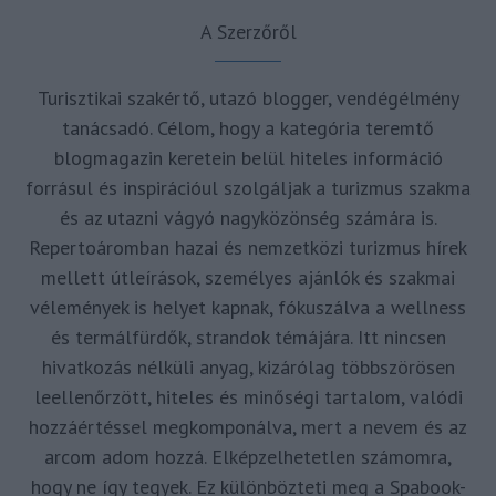
A Szerzőről
Turisztikai szakértő, utazó blogger, vendégélmény
tanácsadó. Célom, hogy a kategória teremtő
blogmagazin keretein belül hiteles információ
forrásul és inspirációul szolgáljak a turizmus szakma
és az utazni vágyó nagyközönség számára is.
Repertoáromban hazai és nemzetközi turizmus hírek
mellett útleírások, személyes ajánlók és szakmai
vélemények is helyet kapnak, fókuszálva a wellness
és termálfürdők, strandok témájára. Itt nincsen
hivatkozás nélküli anyag, kizárólag többszörösen
leellenőrzött, hiteles és minőségi tartalom, valódi
hozzáértéssel megkomponálva, mert a nevem és az
arcom adom hozzá. Elképzelhetetlen számomra,
hogy ne így tegyek. Ez különbözteti meg a Spabook-