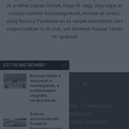
ot a netes zajban. Örülök, hogy itt vagy, légy tagja az
utazást szerető Közösségünknek, kövesd az oldalt,
szólj hozzá a Facebook-on és várunk szeretettel zárt
csoportunkban is. Jó utat, sok élményt! Kassay Tamás
Mr Spabook
EZT OLVASTAD MÁR?
Borúsan látják a
helyzetet a
vendéglátók, a
szálláshelyek
stagnáló
várakozással...
Impresszum
Médiaajánlat
Cookie policy
Adatkezelési tájékoztató
Ezen az
úszóversenyen
Szerzői jogok, felhasználási feltételek
Ázsiából
Európába úsznak