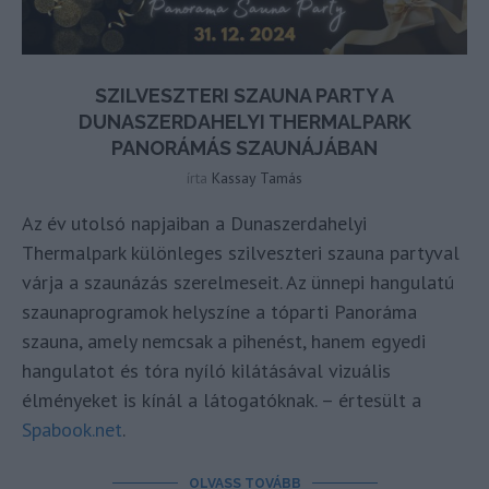
SZILVESZTERI SZAUNA PARTY A
DUNASZERDAHELYI THERMALPARK
PANORÁMÁS SZAUNÁJÁBAN
írta
Kassay Tamás
Az év utolsó napjaiban a Dunaszerdahelyi
Thermalpark különleges szilveszteri szauna partyval
várja a szaunázás szerelmeseit. Az ünnepi hangulatú
szaunaprogramok helyszíne a tóparti Panoráma
szauna, amely nemcsak a pihenést, hanem egyedi
hangulatot és tóra nyíló kilátásával vizuális
élményeket is kínál a látogatóknak. – értesült a
Spabook.net
.
OLVASS TOVÁBB