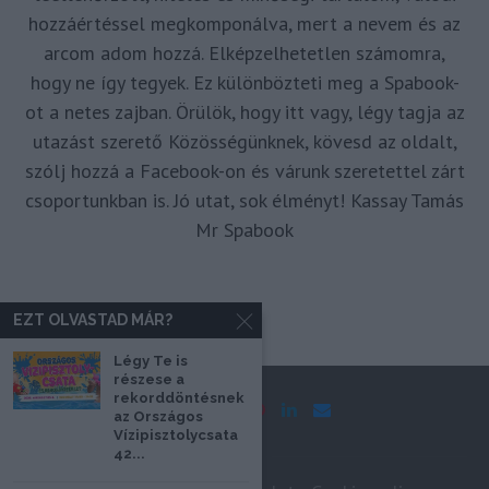
hozzáértéssel megkomponálva, mert a nevem és az
arcom adom hozzá. Elképzelhetetlen számomra,
hogy ne így tegyek. Ez különbözteti meg a Spabook-
ot a netes zajban. Örülök, hogy itt vagy, légy tagja az
utazást szerető Közösségünknek, kövesd az oldalt,
szólj hozzá a Facebook-on és várunk szeretettel zárt
csoportunkban is. Jó utat, sok élményt! Kassay Tamás
Mr Spabook
EZT OLVASTAD MÁR?
Légy Te is
részese a
rekorddöntésnek
az Országos
Vízipisztolycsata
42...