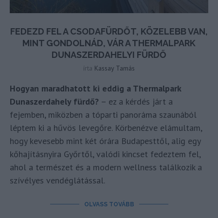
FEDEZD FEL A CSODAFÜRDŐT, KÖZELEBB VAN,
MINT GONDOLNÁD, VÁR A THERMALPARK
DUNASZERDAHELYI FÜRDŐ
írta
Kassay Tamás
Hogyan maradhatott ki eddig a Thermalpark
Dunaszerdahely fürdő?
– ez a kérdés járt a
fejemben, miközben a tóparti panoráma szaunából
léptem ki a hűvös levegőre. Körbenézve elámultam,
hogy kevesebb mint két órára Budapesttől, alig egy
kőhajításnyira Győrtől, valódi kincset fedeztem fel,
ahol a természet és a modern wellness találkozik a
szívélyes vendéglátással.
OLVASS TOVÁBB