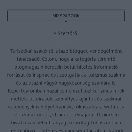
MR SPABOOK
A Szerzőről
Turisztikai szakértő, utazó blogger, vendégélmény
tanácsadó. Célom, hogy a kategória teremtő
blogmagazin keretein belül hiteles információ
forrásul és inspirációul szolgáljak a turizmus szakma
és az utazni vágyó nagyközönség számára is.
Repertoáromban hazai és nemzetközi turizmus hírek
mellett útleírások, személyes ajánlók és szakmai
vélemények is helyet kapnak, fókuszálva a wellness
és termálfürdők, strandok témájára. Itt nincsen
hivatkozás nélküli anyag, kizárólag többszörösen
leellenőrzött, hiteles és minőségi tartalom, valódi