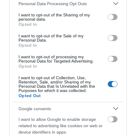
Please note that this website/app uses one or more Google
Personal Data Processing Opt Outs
services and may gather and store information including but
not limited to your visit or usage behaviour. You may click to
I want to opt-out of the Sharing of my
personal data.
grant or deny consent to Google and its third-party tags to
Opted In
use your data for below specified purposes in below Google
consent section.
I want to opt-out of the Sale of my
TÉRKÉPEN A SZAUNÁZÓK HÉTVÉGÉJE 2023-AS
Personal Data.
Opted In
SZAUNAPROGRAM HELYSZÍNEI
írta
Kassay Tamás
I want to opt-out of processing my
Personal Data for Targeted Advertising.
Opted In
A Magyar Fürdőszövetség idén már hatodik
alkalommal rendezi meg a
Szaunázók Hétvégéje
I want to opt-out of Collection, Use,
Retention, Sale, and/or Sharing of my
2023-as
rendezvénysorozatát szaunaprogramokkal
Personal Data that Is Unrelated with the
Purposes for which it was collected.
és egyéb kedvezményekkel, október 7-8-án. A
Opted Out
csatlakozók listája térképen kereshető a Spabook
oldalán.
Google consents
I want to allow Google to enable storage
OLVASS TOVÁBB
related to advertising like cookies on web or
device identifiers in apps.