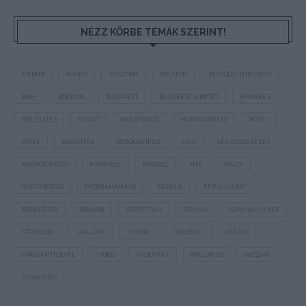
NÉZZ KÖRBE TÉMÁK SZERINT!
AIRBNB
AJÁNLÓ
AUSZTRIA
BALATON
BELFÖLDI TURIZMUS
BGYH
BOOKING
BUDAPEST
BUDAPEST AIRPORT
EMIRATES
FEJLESZTÉS
FÜRDŐ
GYÓGYFÜRDŐ
HORVÁTORSZÁG
HOTEL
HÍREK
KARANTÉN
KORONAVÍRUS
KÍNA
LÉGIKÖZLEKEDÉS
MAGYARORSZÁG
MAGYARUL
MISKOLC
MTÜ
MÁLTA
OLASZORSZÁG
PROGRAMAJÁNLÓ
REPÜLŐ
REPÜLŐJÁRAT
REPÜLŐTÉR
RYANAIR
STATISZTIKA
STRAND
SZAKMAI CIKKEK
SZPONZOR
SZÁLLODA
TERMÁL
TURIZMUS
UTAZÁS
VAKCINAÚTLEVÉL
VIDEÓ
VÉLEMÉNY
WELLNESS
WIZZAIR
ÚJRANYITÁS