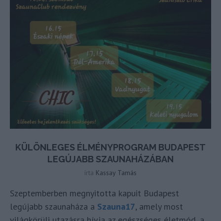
KÜLÖNLEGES ÉLMÉNYPROGRAM BUDAPEST
LEGÚJABB SZAUNAHÁZÁBAN
írta
Kassay Tamás
Szeptemberben megnyitotta kapuit Budapest
legújabb szaunaháza a
Szauna17
, amely most
világkörüli utazásra hívja az egészséges életmód, a