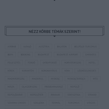
NÉZZ KÖRBE TÉMÁK SZERINT!
AIRBNB
AJÁNLÓ
AUSZTRIA
BALATON
BELFÖLDI TURIZMUS
BGYH
BOOKING
BUDAPEST
BUDAPEST AIRPORT
EMIRATES
FEJLESZTÉS
FÜRDŐ
GYÓGYFÜRDŐ
HORVÁTORSZÁG
HOTEL
HÍREK
KARANTÉN
KORONAVÍRUS
KÍNA
LÉGIKÖZLEKEDÉS
MAGYARORSZÁG
MAGYARUL
MISKOLC
MISKOLCTAPOLCA
MTÜ
MÁLTA
OLASZORSZÁG
PROGRAMAJÁNLÓ
REPÜLŐ
REPÜLŐJÁRAT
REPÜLŐTÉR
RYANAIR
STATISZTIKA
STRAND
SZAKMAI CIKKEK
SZÁLLODA
TERMÁL
TURIZMUS
UTAZÁS