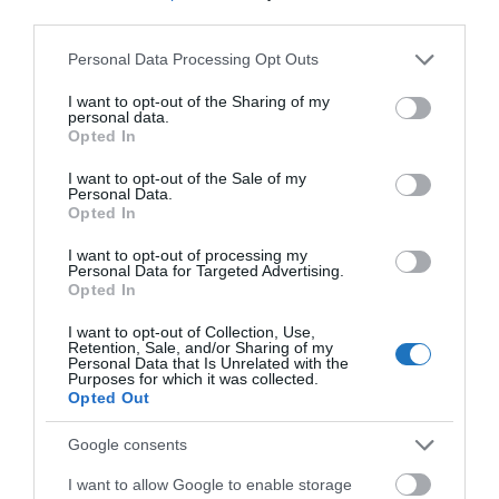
third parties.
A Booking botrány előzményei időrendben
visszafelé:
Please note that this website/app uses one or more Google
Personal Data Processing Opt Outs
services and may gather and store information including but
A dán szállodaszövetség kártérítésre szólította
not limited to your visit or usage behaviour. You may click to
I want to opt-out of the Sharing of my
personal data.
grant or deny consent to Google and its third-party tags to
fel a Booking.com-ot
Opted In
use your data for below specified purposes in below Google
Robbant a Booking.com botrány a dán
consent section.
I want to opt-out of the Sale of my
Personal Data.
közszolgálati televízióban is
Opted In
A dán szállodaszövetség perrel fenyegeti a
I want to opt-out of processing my
Personal Data for Targeted Advertising.
Booking-ot
Opted In
Dán ipari miniszter a Booking.com botrányról:
I want to opt-out of Collection, Use,
Retention, Sale, and/or Sharing of my
brutális
Personal Data that Is Unrelated with the
Purposes for which it was collected.
A Booking.com márkaigazgatója letiltotta a
Opted Out
reklamálókat és törölte kommentjeiket
Google consents
A Booking CEO LinkedIn profilján panaszkodnak
I want to allow Google to enable storage