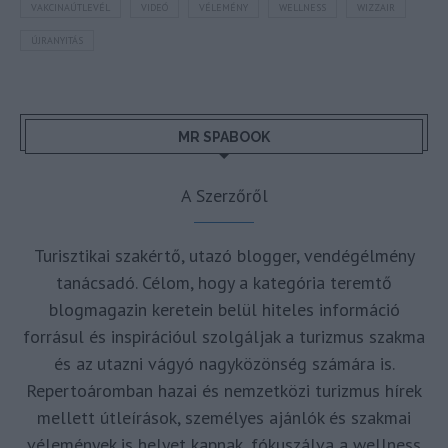
VAKCINAÚTLEVÉL
VIDEÓ
VÉLEMÉNY
WELLNESS
WIZZAIR
ÚJRANYITÁS
MR SPABOOK
A Szerzőről
Turisztikai szakértő, utazó blogger, vendégélmény
tanácsadó. Célom, hogy a kategória teremtő
blogmagazin keretein belül hiteles információ
forrásul és inspirációul szolgáljak a turizmus szakma
és az utazni vágyó nagyközönség számára is.
Repertoáromban hazai és nemzetközi turizmus hírek
mellett útleírások, személyes ajánlók és szakmai
vélemények is helyet kapnak, fókuszálva a wellness