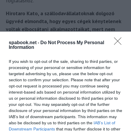
foglaláshoz.
Hirotaro Kato, a szállodavállalatoknak dolgozó
ügyvéd elmondta, hogy egyes cégek kénytelenek
voltak elbocsátani alkalmazottaikat, mert nem
tudták kifizetni a fizetésüket.
spabook.net -
Do Not Process My Personal
Information
Felszólította az alperest, hogy gyorsan reagáljon,
„miután felismerte a helyzet súlyosságát”.
If you wish to opt-out of the sale, sharing to third parties, or
processing of your personal or sensitive information for
A Booking.com japán részlegének egy tisztviselője
targeted advertising by us, please use the below opt-out
nem kívánt nyilatkozni arra hivatkozva, hogy a cég
section to confirm your selection. Please note that after your
még nem olvasta a keresetet. A tisztviselő
opt-out request is processed you may continue seeing
interest-based ads based on personal information utilized by
ugyanakkor elismerte, hogy néhány szállásadó nem
us or personal information disclosed to third parties prior to
kapta meg a pénzét egy informatikai probléma miatt,
your opt-out. You may separately opt-out of the further
de azt mondta, hogy a legtöbb kifizetés már
disclosure of your personal information by third parties on the
IAB’s list of downstream participants. This information may
újraindult. A cég bocsánatot kért a bajba jutott
also be disclosed by us to third parties on the
IAB’s List of
cégektől.
Downstream Participants
that may further disclose it to other