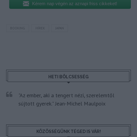
Kérem nap végén az aznapi friss cikkeket!
BOOKING
HÍREK
JAPAN
HETI BÖLCSESSÉG
"Az ember, aki a tengert nézi, szerelemtől
sújtott gyerek." Jean-Michel Maulpoix
KÖZÖSSÉGÜNK TÉGED IS VÁR!