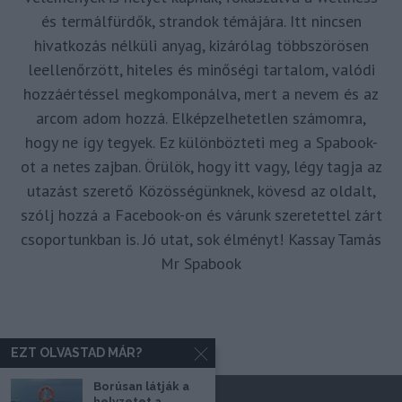
és termálfürdők, strandok témájára. Itt nincsen
hivatkozás nélküli anyag, kizárólag többszörösen
leellenőrzött, hiteles és minőségi tartalom, valódi
hozzáértéssel megkomponálva, mert a nevem és az
arcom adom hozzá. Elképzelhetetlen számomra,
hogy ne így tegyek. Ez különbözteti meg a Spabook-
ot a netes zajban. Örülök, hogy itt vagy, légy tagja az
utazást szerető Közösségünknek, kövesd az oldalt,
szólj hozzá a Facebook-on és várunk szeretettel zárt
csoportunkban is. Jó utat, sok élményt! Kassay Tamás
Mr Spabook
EZT OLVASTAD MÁR?
Borúsan látják a
helyzetet a