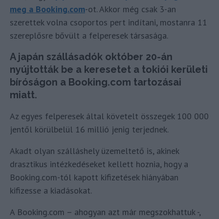
meg a Booking.com
-ot. Akkor még csak 3-an
szerettek volna csoportos pert indítani, mostanra 11
szereplősre bővült a felperesek társasága.
A japán szállásadók október 20-án
nyújtották be a keresetet a tokiói kerületi
bíróságon a Booking.com tartozásai
miatt.
Az egyes felperesek által követelt összegek 100 000
jentől körülbelül 16 millió jenig terjednek.
Akadt olyan szálláshely üzemeltető is, akinek
drasztikus intézkedéseket kellett hoznia, hogy a
Booking.com-tól kapott kifizetések hiányában
kifizesse a kiadásokat.
A Booking.com – ahogyan azt már megszokhattuk -,