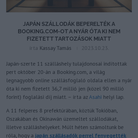
JAPÁN SZÁLLODÁK BEPERELTÉK A
BOOKING.COM-OT A NYÁR ÓTA KI NEM
FIZETETT TARTOZÁSOK MIATT
írta
Kassay Tamás
2023.10.23.
Japán-szerte 11 szálláshely tulajdonosai indítottak
pert október 20-án a Booking.com, a világ
legnagyobb online szállásfoglaló oldala ellen a nyár
óta ki nem fizetett 36,7 millió jen (közel 90 millió
forint) foglalási díj miatt. – írta az
Asahi
helyi lap.
A 11 felperes 8 prefektúrában, köztük Tokióban,
Oszakában és Okinawán üzemeltet szállodákat,
illetve szálláshelyeket. Múlt héten számoltunk be
róla, hogy a
japán szállásadók perrel fenyegették