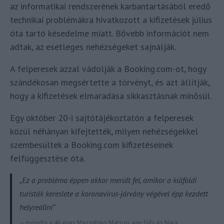
az informatikai rendszerének karbantartásából eredő
technikai problémákra hivatkozott a kifizetések július
óta tartó késedelme miatt. Bővebb információt nem
adtak, az esetleges nehézségeket sajnálják.
A felperesek azzal vádolják a Booking.com-ot, hogy
szándékosan megsértette a törvényt, és azt állítják,
hogy a kifizetések elmaradása sikkasztásnak minősül.
Egy október 20-i sajtótájékoztatón a felperesek
közül néhányan kifejtették, milyen nehézségekkel
szembesültek a Booking.com kifizetéseinek
felfüggesztése óta.
„Ez a probléma éppen akkor merült fel, amikor a külföldi
turisták kereslete a koronavírus-járvány végével épp kezdett
helyreállni”
– mondta a 46 éves Maszahiko Matsuo, egy Gifu és Nara