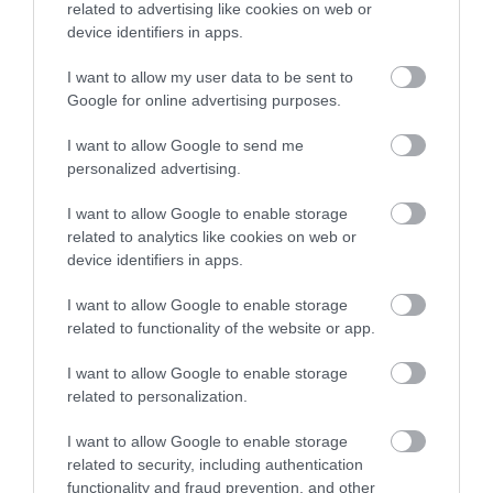
a szállásadók
related to advertising like cookies on web or
device identifiers in apps.
Razzia a Booking.com budapesti irodájában
I want to allow my user data to be sent to
4,3 millió dollár értékben adott el
Google for online advertising purposes.
részvényeket a menedzsment
I want to allow Google to send me
Eladásra javasolja a Booking részvényeit egy
personalized advertising.
svájci elemző
I want to allow Google to enable storage
Kiderült, mi okozta a Booking késedelmes
related to analytics like cookies on web or
fizetését
device identifiers in apps.
A Booking botrány érintettjeinek becsülhető
I want to allow Google to enable storage
related to functionality of the website or app.
száma
A BBC is beszámolt a Booking botrányról
I want to allow Google to enable storage
related to personalization.
Mégiscsak nagy a baj: több ezer szálláshelynek
I want to allow Google to enable storage
nem utalt időben a Booking
related to security, including authentication
Végre elindultak a kifizetések
functionality and fraud prevention, and other