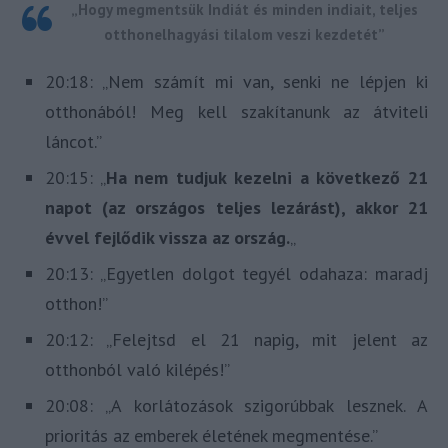
„Hogy megmentsük Indiát és minden indiait, teljes
otthonelhagyási tilalom veszi kezdetét”
20:18: „Nem számít mi van, senki ne lépjen ki
otthonából! Meg kell szakítanunk az átviteli
láncot.”
20:15: „
Ha nem tudjuk kezelni a következő 21
napot (az országos teljes lezárást), akkor 21
évvel fejlődik vissza az ország.
„
20:13: „Egyetlen dolgot tegyél odahaza: maradj
otthon!”
20:12: „Felejtsd el 21 napig, mit jelent az
otthonból való kilépés!”
20:08: „A korlátozások szigorúbbak lesznek. A
prioritás az emberek életének megmentése.”