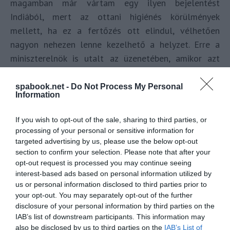
magamban már vártam egy ilyen bejelentést
Indiából, mert az ottani higiénés körülmények
mellett, ha ez a fertőzés ott elindul, vélhetően
nagyon nehezen lenne kezelhető a helyzet. Erre a
miniszterelnök is utalt az üzenetében, amikor azt
mondta, hogy látható, hogy a világ sokkal fejlettebb
egészségügyi rendszereivel rendelkező országokban
spabook.net -
Do Not Process My Personal
Information
is gond van, ha a fertőzöttek száma megnő. Ezt
szeretnék most ott elkerülni és egyelőre ez egy
If you wish to opt-out of the sale, sharing to third parties, or
bátor, fájdalmas, de nagyon jó lépésnek tűnik. A
processing of your personal or sensitive information for
képen a főváros, Új-Delhi egyik központi része
targeted advertising by us, please use the below opt-out
section to confirm your selection. Please note that after your
látható a
Jama Masjid
Nagymecsettel szemben.
opt-out request is processed you may continue seeing
Nincs mindenütt ilyen tolongás, de magyar szemmel
interest-based ads based on personal information utilized by
nézve a legtöbb helyen még akkor is hasonlónak
us or personal information disclosed to third parties prior to
your opt-out. You may separately opt-out of the further
tűnik, ha egyébként ennél jóval szellősebben
disclosure of your personal information by third parties on the
vagyunk éppen.
IAB’s list of downstream participants. This information may
also be disclosed by us to third parties on the
IAB’s List of