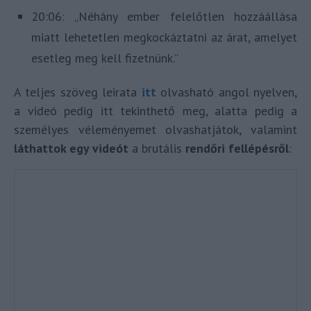
20:06: „Néhány ember felelőtlen hozzáállása
miatt lehetetlen megkockáztatni az árat, amelyet
esetleg meg kell fizetnünk.”
A teljes szöveg leirata
itt
olvasható angol nyelven,
a videó pedig itt tekinthető meg, alatta pedig a
személyes véleményemet olvashatjátok, valamint
láthattok egy videót
a brutális
rendőri fellépésről
: