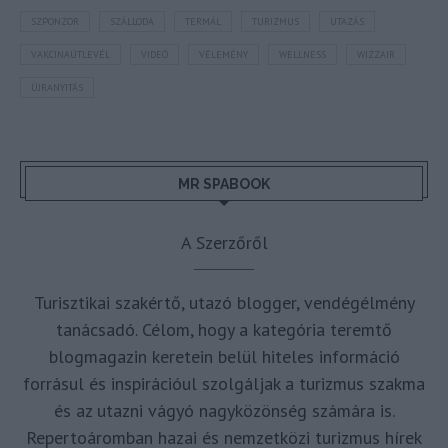
SZPONZOR
SZÁLLODA
TERMÁL
TURIZMUS
UTAZÁS
VAKCINAÚTLEVÉL
VIDEÓ
VÉLEMÉNY
WELLNESS
WIZZAIR
ÚJRANYITÁS
MR SPABOOK
A Szerzőről
Turisztikai szakértő, utazó blogger, vendégélmény
tanácsadó. Célom, hogy a kategória teremtő
blogmagazin keretein belül hiteles információ
forrásul és inspirációul szolgáljak a turizmus szakma
és az utazni vágyó nagyközönség számára is.
Repertoáromban hazai és nemzetközi turizmus hírek