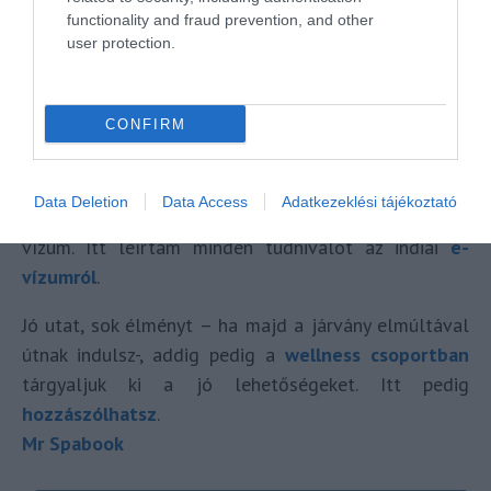
functionality and fraud prevention, and other
user protection.
CONFIRM
Korábbi, sok-sok képpel színesített
útleírásaimat itt
olvashatod
.
Data Deletion
Data Access
Adatkezeklési tájékoztató
Ha újra lehet majd menni Indiába, akkor kelleni fog
vízum. Itt leírtam minden tudnivalót az indiai
e-
vízumról
.
Jó utat, sok élményt – ha majd a járvány elmúltával
útnak indulsz-, addig pedig a
wellness csoportban
tárgyaljuk ki a jó lehetőségeket. Itt pedig
hozzászólhatsz
.
Mr Spabook