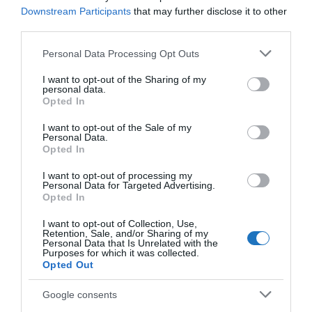
Downstream Participants
that may further disclose it to other
third parties.
Please note that this website/app uses one or more Google
Personal Data Processing Opt Outs
services and may gather and store information including but
not limited to your visit or usage behaviour. You may click to
I want to opt-out of the Sharing of my
personal data.
grant or deny consent to Google and its third-party tags to
Opted In
use your data for below specified purposes in below Google
consent section.
I want to opt-out of the Sale of my
Personal Data.
Opted In
I want to opt-out of processing my
Personal Data for Targeted Advertising.
Opted In
I want to opt-out of Collection, Use,
Hogyan lehet majd betartatni a karantént
Retention, Sale, and/or Sharing of my
Personal Data that Is Unrelated with the
Indiában?
Purposes for which it was collected.
Opted Out
Találgatásokba nem mennék bele, de amikor ott
jártam, azt tapasztaltam, hogy nagyon sok ember
Google consents