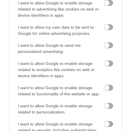
egyik napról a másikra él. Kimegy az utcára, csinál
I want to allow Google to enable storage
valamit, mondjuk taxizik, riksázik, beszed valamennyi
related to advertising like cookies on web or
device identifiers in apps.
kis pénzt és abból vesz ételt. 21 napig, ha nem
tehetik meg az emberek, hogy az olyan alapvető
I want to allow my user data to be sent to
munkáikat elvégezzék, amiknek alapkövetelménye az,
Google for online advertising purposes.
hogy sok idegen emberrel találkoznak közben, akkor
I want to allow Google to send me
nagy kérdés, és komoly kihívás, hogy ezeknek az
personalized advertising.
embereknek az ellátását hogyan tudják ekkora
I want to allow Google to enable storage
területen, ennyire nagy létszámra megoldani. De
related to analytics like cookies on web or
számunkra bármennyire is durvának hat, az a helyzet,
device identifiers in apps.
hogy a rendőri botozás még lehet, hogy nem lesz
elegendő:
I want to allow Google to enable storage
related to functionality of the website or app.
I want to allow Google to enable storage
related to personalization.
I want to allow Google to enable storage
related to security, including authentication