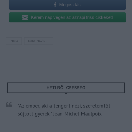
Megosztás
Kérem nap végén az aznapi friss cikkeket!
INDIA
KORONAVÍRUS
HETI BÖLCSESSÉG
"Az ember, aki a tengert nézi, szerelemtől
sújtott gyerek." Jean-Michel Maulpoix