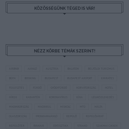
KÖZÖSSÉGÜNK TÉGED IS VÁR!
NÉZZ KÖRBE TÉMÁK SZERINT!
AIRBNB
AJÁNLÓ
AUSZTRIA
BALATON
BELFÖLDI TURIZMUS
BGYH
BOOKING
BUDAPEST
BUDAPEST AIRPORT
EMIRATES
FEJLESZTÉS
FÜRDŐ
GYÓGYFÜRDŐ
HORVÁTORSZÁG
HOTEL
HÍREK
KARANTÉN
KORONAVÍRUS
KÍNA
LÉGIKÖZLEKEDÉS
MAGYARORSZÁG
MAGYARUL
MISKOLC
MTÜ
MÁLTA
OLASZORSZÁG
PROGRAMAJÁNLÓ
REPÜLŐ
REPÜLŐJÁRAT
REPÜLŐTÉR
RYANAIR
STATISZTIKA
STRAND
SZAKMAI CIKKEK