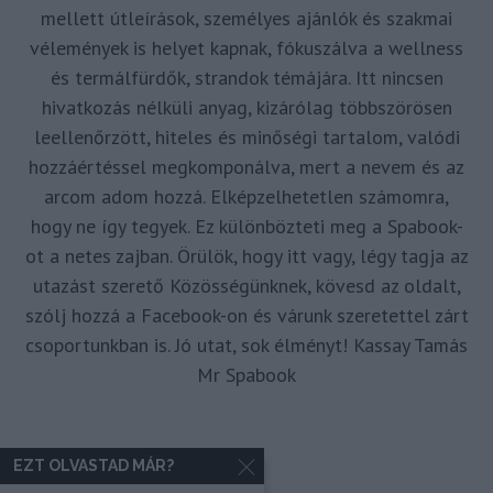
mellett útleírások, személyes ajánlók és szakmai
vélemények is helyet kapnak, fókuszálva a wellness
és termálfürdők, strandok témájára. Itt nincsen
hivatkozás nélküli anyag, kizárólag többszörösen
leellenőrzött, hiteles és minőségi tartalom, valódi
hozzáértéssel megkomponálva, mert a nevem és az
arcom adom hozzá. Elképzelhetetlen számomra,
hogy ne így tegyek. Ez különbözteti meg a Spabook-
ot a netes zajban. Örülök, hogy itt vagy, légy tagja az
utazást szerető Közösségünknek, kövesd az oldalt,
szólj hozzá a Facebook-on és várunk szeretettel zárt
csoportunkban is. Jó utat, sok élményt! Kassay Tamás
Mr Spabook
EZT OLVASTAD MÁR?