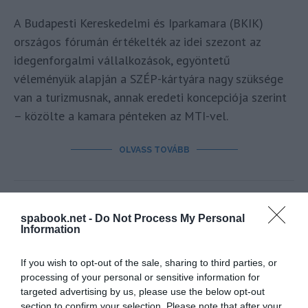
A Budapesti Kereskedelmi és Iparkamara (BKIK)
országos fórumán értékelték az idei szezont az
idegenforgalmi vállalkozások, egyöntetű
véleményük alapján a SZÉP-kártyára nagy szüksége
van a turizmusnak, annak eredeti koncepciója szerint
– közölte a kamara pénteken az MTI-vel.
OLVASS TOVÁBB
spabook.net -
Do Not Process My Personal
Information
If you wish to opt-out of the sale, sharing to third parties, or
processing of your personal or sensitive information for
targeted advertising by us, please use the below opt-out
section to confirm your selection. Please note that after your