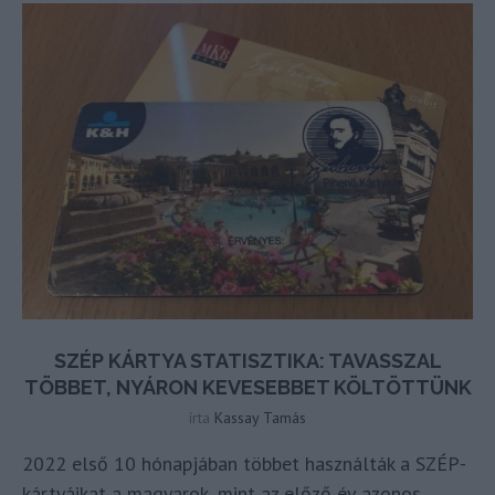
SZÉP KÁRTYA STATISZTIKA: TAVASSZAL
TÖBBET, NYÁRON KEVESEBBET KÖLTÖTTÜNK
írta
Kassay Tamás
2022 első 10 hónapjában többet használták a SZÉP-
kártyáikat a magyarok, mint az előző év azonos