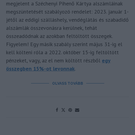
megjelent a Széchenyi Pihenő Kártya alszámláinak
megszüntetését szabályozó rendelet: 2023. január 1-
jétől az eddigi szálláshely, vendéglátás és szabadidő
alszámlák összevonásra kerülnek, tehát
összeadódnak az azokban feltöltött összegek.
Figyelem! Egy másik szabály szerint május 31-ig el
kell költeni róla a 2022. október 15-ig feltöltött
pénzeket, vagy, az el nem költött részből
egy
összegben 15%-ot levonnak
.
OLVASS TOVÁBB