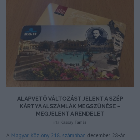
ALAPVETŐ VÁLTOZÁST JELENT A SZÉP
KÁRTYA ALSZÁMLÁK MEGSZŰNÉSE –
MEGJELENT A RENDELET
írta
Kassay Tamás
A
Magyar Közlöny 218. számában
december 28-án