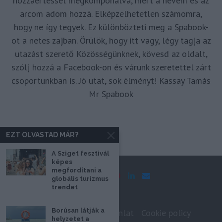
hozzáértéssel megkomponálva, mert a nevem és az
arcom adom hozzá. Elképzelhetetlen számomra,
hogy ne így tegyek. Ez különbözteti meg a Spabook-
ot a netes zajban. Örülök, hogy itt vagy, légy tagja az
utazást szerető Közösségünknek, kövesd az oldalt,
szólj hozzá a Facebook-on és várunk szeretettel zárt
csoportunkban is. Jó utat, sok élményt! Kassay Tamás
Mr Spabook
EZT OLVASTAD MÁR?
A Sziget fesztivál
képes
megfordítani a
globális turizmus
trendet
Borúsan látják a
Impresszum
Médiaajánlat
Cookie policy
helyzetet a