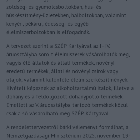
zöldség- és gyümölcsboltokban, hús- és
húskészítmény-üzletekben, halboltokban, valamint
kenyér-, pékáru-, édesség- és egyéb
élelmiszerboltokban is elfogadnák.
A tervezet szerint a SZÉP Kártyával az I–IV.
áruosztályba sorolt élelmiszerek vásárolhatók meg,
vagyis élő állatok és állati termékek, növényi
eredetű termékek, állati és növényi zsírok vagy
olajok, valamint különféle élelmiszerkészítmények.
Kivételt képeznek az alkoholtartalmú italok, illetve a
dohány és a feldolgozott dohánypótló termékek.
Emellett az V. áruosztályba tartozó termékek közül
csak a só vásárolható meg SZÉP Kártyával.
A rendelettervezetről bárki véleményt formálhat, a
Nemzetgazdasági Minisztérium 2025. november 19-