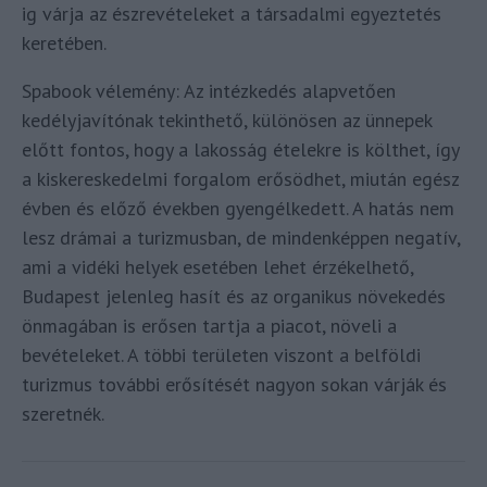
ig várja az észrevételeket a társadalmi egyeztetés
keretében.
Spabook vélemény: Az intézkedés alapvetően
kedélyjavítónak tekinthető, különösen az ünnepek
előtt fontos, hogy a lakosság ételekre is költhet, így
a kiskereskedelmi forgalom erősödhet, miután egész
évben és előző években gyengélkedett. A hatás nem
lesz drámai a turizmusban, de mindenképpen negatív,
ami a vidéki helyek esetében lehet érzékelhető,
Budapest jelenleg hasít és az organikus növekedés
önmagában is erősen tartja a piacot, növeli a
bevételeket. A többi területen viszont a belföldi
turizmus további erősítését nagyon sokan várják és
szeretnék.