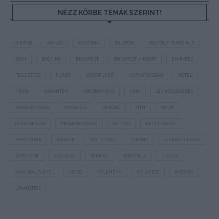
NÉZZ KÖRBE TÉMÁK SZERINT!
AIRBNB
AJÁNLÓ
AUSZTRIA
BALATON
BELFÖLDI TURIZMUS
BGYH
BOOKING
BUDAPEST
BUDAPEST AIRPORT
EMIRATES
FEJLESZTÉS
FÜRDŐ
GYÓGYFÜRDŐ
HORVÁTORSZÁG
HOTEL
HÍREK
KARANTÉN
KORONAVÍRUS
KÍNA
LÉGIKÖZLEKEDÉS
MAGYARORSZÁG
MAGYARUL
MISKOLC
MTÜ
MÁLTA
OLASZORSZÁG
PROGRAMAJÁNLÓ
REPÜLŐ
REPÜLŐJÁRAT
REPÜLŐTÉR
RYANAIR
STATISZTIKA
STRAND
SZAKMAI CIKKEK
SZPONZOR
SZÁLLODA
TERMÁL
TURIZMUS
UTAZÁS
VAKCINAÚTLEVÉL
VIDEÓ
VÉLEMÉNY
WELLNESS
WIZZAIR
ÚJRANYITÁS