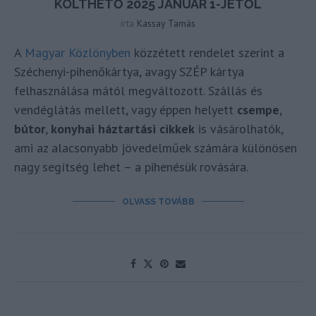
KÖLTHETŐ 2025 JANUÁR 1-JÉTŐL
írta
Kassay Tamás
A
Magyar Közlönyben
közzétett rendelet szerint a
Széchenyi-pihenőkártya, avagy SZÉP kártya
felhasználása mától megváltozott. Szállás és
vendéglátás mellett, vagy éppen helyett
csempe
,
bútor
,
konyhai háztartási cikkek
is vásárolhatók,
ami az alacsonyabb jövedelműek számára különösen
nagy segítség lehet – a pihenésük rovására.
OLVASS TOVÁBB