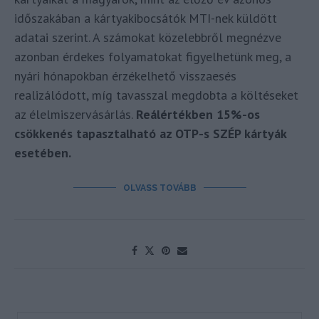
időszakában a kártyakibocsátók MTI-nek küldött
adatai szerint. A számokat közelebbről megnézve
azonban érdekes folyamatokat figyelhetünk meg, a
nyári hónapokban érzékelhető visszaesés
realizálódott, míg tavasszal megdobta a költéseket
az élelmiszervásárlás.
Reálértékben 15%-os
csökkenés tapasztalható az OTP-s SZÉP kártyák
esetében.
OLVASS TOVÁBB