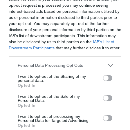
opt-out request is processed you may continue seeing
interest-based ads based on personal information utilized by
us or personal information disclosed to third parties prior to
your opt-out. You may separately opt-out of the further
disclosure of your personal information by third parties on the
IAB’s list of downstream participants. This information may
also be disclosed by us to third parties on the
IAB’s List of
Downstream Participants
that may further disclose it to other
third parties.
Please note that this website/app uses one or more Google
Personal Data Processing Opt Outs
services and may gather and store information including but
not limited to your visit or usage behaviour. You may click to
I want to opt-out of the Sharing of my
personal data.
grant or deny consent to Google and its third-party tags to
AKCIÓKAT ÉS SZÉP-KÁRTYÁS FIZETÉSI
Opted In
use your data for below specified purposes in below Google
LEHETŐSÉGET KERESNEK A MAGYAR
consent section.
I want to opt-out of the Sale of my
TURISTÁK
Personal Data.
írta
Kassay Tamás
Opted In
I want to opt-out of processing my
A belföldi utazók elsősorban az akciós árakat,
Personal Data for Targeted Advertising.
csomagajánlatokat, az előleg fizetése nélküli
Opted In