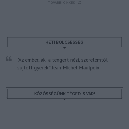
TOVÁBBI CIKKEK
HETI BÖLCSESSÉG
"Az ember, aki a tengert nézi, szerelemtől
sújtott gyerek." Jean-Michel Maulpoix
KÖZÖSSÉGÜNK TÉGED IS VÁR!