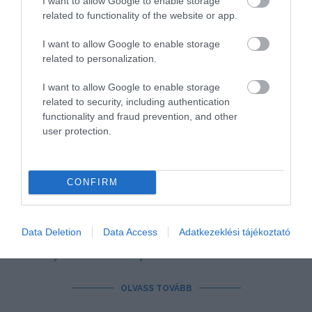
I want to allow Google to enable storage
related to functionality of the website or app.
I want to allow Google to enable storage
related to personalization.
I want to allow Google to enable storage
related to security, including authentication
EZEK A SZÉP KÁRTYA MÓDOSÍTÁS ÚJ
functionality and fraud prevention, and other
SZABÁLYAI HIDEG ÉLELMISZER VÁSÁRLÁSHOZ
user protection.
írta
Kassay Tamás
Élelmiszerboltban hideg élelmiszert is lehet
CONFIRM
vásárolni SZÉP kártyával 2023. augusztus 1-től
december 31-ig a kormány döntése értelmében,
Data Deletion
Data Access
Adatkezeklési tájékoztató
amelynek részletszabályai
hétfő este jelentek meg
kormányrendelet formájában
.
OLVASS TOVÁBB