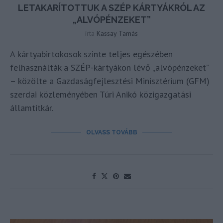
LETAKARÍTOTTUK A SZÉP KÁRTYÁKRÓL AZ
„ALVÓPÉNZEKET”
írta
Kassay Tamás
A kártyabirtokosok szinte teljes egészében
felhasználták a SZÉP-kártyákon lévő „alvópénzeket”
– közölte a Gazdaságfejlesztési Minisztérium (GFM)
szerdai közleményében Túri Anikó közigazgatási
államtitkár.
OLVASS TOVÁBB