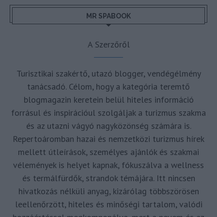
MR SPABOOK
A Szerzőről
Turisztikai szakértő, utazó blogger, vendégélmény
tanácsadó. Célom, hogy a kategória teremtő
blogmagazin keretein belül hiteles információ
forrásul és inspirációul szolgáljak a turizmus szakma
és az utazni vágyó nagyközönség számára is.
Repertoáromban hazai és nemzetközi turizmus hírek
mellett útleírások, személyes ajánlók és szakmai
vélemények is helyet kapnak, fókuszálva a wellness
és termálfürdők, strandok témájára. Itt nincsen
hivatkozás nélküli anyag, kizárólag többszörösen
leellenőrzött, hiteles és minőségi tartalom, valódi