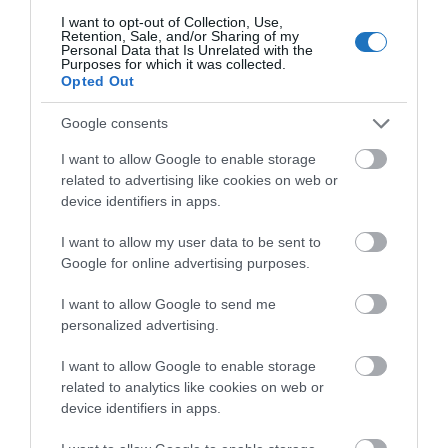
foglalást és a SZÉP-kártyás fizetési lehetőséget
I want to opt-out of Collection, Use,
keresik – közölte legfrissebb felmérése alapján a
Retention, Sale, and/or Sharing of my
Personal Data that Is Unrelated with the
Szallas.hu kedden az MTI-vel.
Purposes for which it was collected.
Opted Out
OLVASS TOVÁBB
Google consents
I want to allow Google to enable storage
related to advertising like cookies on web or
device identifiers in apps.
I want to allow my user data to be sent to
Google for online advertising purposes.
I want to allow Google to send me
personalized advertising.
I want to allow Google to enable storage
related to analytics like cookies on web or
device identifiers in apps.