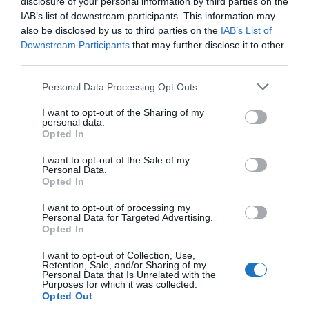
disclosure of your personal information by third parties on the
IAB’s list of downstream participants. This information may
also be disclosed by us to third parties on the
IAB’s List of
Downstream Participants
that may further disclose it to other
third parties.
Please note that this website/app uses one or more Google
Personal Data Processing Opt Outs
services and may gather and store information including but
not limited to your visit or usage behaviour. You may click to
I want to opt-out of the Sharing of my
personal data.
grant or deny consent to Google and its third-party tags to
Opted In
use your data for below specified purposes in below Google
consent section.
I want to opt-out of the Sale of my
Personal Data.
AZ AIRBNB SZÁZEZER MENEKÜLTNEK AD
Opted In
SZÁLLÁST
I want to opt-out of processing my
Personal Data for Targeted Advertising.
írta
Kassay Tamás
Opted In
A magyar Szallas.hu néhány nappal korábban már
I want to opt-out of Collection, Use,
bejelentette jótékonysági kezdeményezését, mára
Retention, Sale, and/or Sharing of my
Personal Data that Is Unrelated with the
pedig az Airbnb is összeállított egy tervet, amely
Purposes for which it was collected.
Opted Out
segítségével szállást biztosítana az Ukrajnából