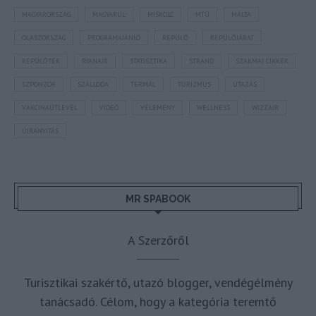
MAGYARORSZÁG
MAGYARUL
MISKOLC
MTÜ
MÁLTA
OLASZORSZÁG
PROGRAMAJÁNLÓ
REPÜLŐ
REPÜLŐJÁRAT
REPÜLŐTÉR
RYANAIR
STATISZTIKA
STRAND
SZAKMAI CIKKEK
SZPONZOR
SZÁLLODA
TERMÁL
TURIZMUS
UTAZÁS
VAKCINAÚTLEVÉL
VIDEÓ
VÉLEMÉNY
WELLNESS
WIZZAIR
ÚJRANYITÁS
MR SPABOOK
A Szerzőről
Turisztikai szakértő, utazó blogger, vendégélmény
tanácsadó. Célom, hogy a kategória teremtő