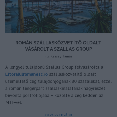
ROMÁN SZÁLLÁSKÖZVETÍTŐ OLDALT
VÁSÁROLT A SZALLAS GROUP
írta
Kassay Tamás
A lengyel tulajdonú Szallas Group felvásárolta a
Litoralulromanesc.ro
szállásközvetítő oldalt
üzemeltető cég tulajdonjogának 80 százalékát, ezzel
a román tengerpart szálláskínálatának nagyrészét
bevonta portfóliójába – közölte a cég kedden az
MTI-vel.
OLVASS TOVÁBB