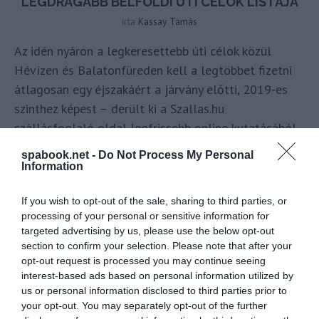
LEGDRÁGÁBB BELFÖLDI ÚTI CÉLOK LISTÁJA
írta
Kassay Tamás
Az idén nyáron a legkeresettebb úti célok közül
Hévízen és Balatonfüreden kell a legtöbbet fizetni
átlagosan egy éjszakáért a járvány előtti, 2019-es
szinthez képest – derült ki a Szallas.hu
szállásfoglaló oldal legfrissebb online kutatásából.
spabook.net -
Do Not Process My Personal
OLVASS TOVÁBB
Information
If you wish to opt-out of the sale, sharing to third parties, or
processing of your personal or sensitive information for
targeted advertising by us, please use the below opt-out
section to confirm your selection. Please note that after your
opt-out request is processed you may continue seeing
interest-based ads based on personal information utilized by
us or personal information disclosed to third parties prior to
your opt-out. You may separately opt-out of the further