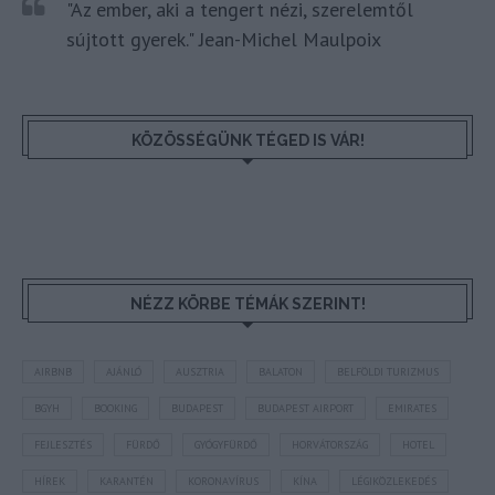
"Az ember, aki a tengert nézi, szerelemtől
sújtott gyerek." Jean-Michel Maulpoix
KÖZÖSSÉGÜNK TÉGED IS VÁR!
NÉZZ KÖRBE TÉMÁK SZERINT!
AIRBNB
AJÁNLÓ
AUSZTRIA
BALATON
BELFÖLDI TURIZMUS
BGYH
BOOKING
BUDAPEST
BUDAPEST AIRPORT
EMIRATES
FEJLESZTÉS
FÜRDŐ
GYÓGYFÜRDŐ
HORVÁTORSZÁG
HOTEL
HÍREK
KARANTÉN
KORONAVÍRUS
KÍNA
LÉGIKÖZLEKEDÉS