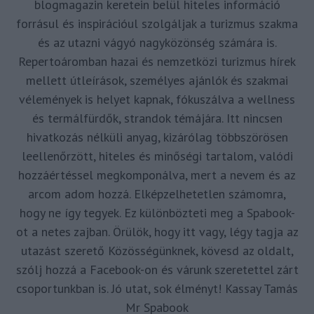
blogmagazin keretein belül hiteles információ
forrásul és inspirációul szolgáljak a turizmus szakma
és az utazni vágyó nagyközönség számára is.
Repertoáromban hazai és nemzetközi turizmus hírek
mellett útleírások, személyes ajánlók és szakmai
vélemények is helyet kapnak, fókuszálva a wellness
és termálfürdők, strandok témájára. Itt nincsen
hivatkozás nélküli anyag, kizárólag többszörösen
leellenőrzött, hiteles és minőségi tartalom, valódi
hozzáértéssel megkomponálva, mert a nevem és az
arcom adom hozzá. Elképzelhetetlen számomra,
hogy ne így tegyek. Ez különbözteti meg a Spabook-
ot a netes zajban. Örülök, hogy itt vagy, légy tagja az
utazást szerető Közösségünknek, kövesd az oldalt,
szólj hozzá a Facebook-on és várunk szeretettel zárt
csoportunkban is. Jó utat, sok élményt! Kassay Tamás
Mr Spabook