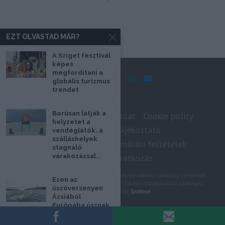
EZT OLVASTAD MÁR?
A Sziget fesztivál
képes
megfordítani a
globális turizmus
trendet
Borúsan látják a
Impresszum
Médiaajánlat
Cookie policy
helyzetet a
Adatkezelési tájékoztató
vendéglátók, a
szálláshelyek
Szerzői jogok, felhasználási feltételek
stagnáló
Hírlevél feliratkozás
várakozással...
@2020 - Minden jog fenntartva. A Spabook.net oldalain található tartalmak
Ezen az
felhasználásához, újraközléséhez a szerző írásbeli hozzájárulása szükséges.
úszóversenyen
All Rights Reserved by
Spabook
Ázsiából
Európába úsznak
VISSZA A LAP TETEJÉRE
a versenyzők