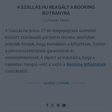
A SZÁLLÁS.HU REAGÁLT A BOOKING
BOTRÁNYRA
írta
Kassay Tamás
A Szállás.hu július 27-én megnyugtató üzenetet
küldött szállásadó partnerei részére, amelyben
jelezték feléjük, hogy esetükben a kifizetések, illetve
a pénzvisszatérítések garantáltak és
zökkenőmentesek. A lépést az indukálta, hogy a
napokban hangos volt a sajtó a
Booking kifizetések
csúszásától.
OLVASS TOVÁBB