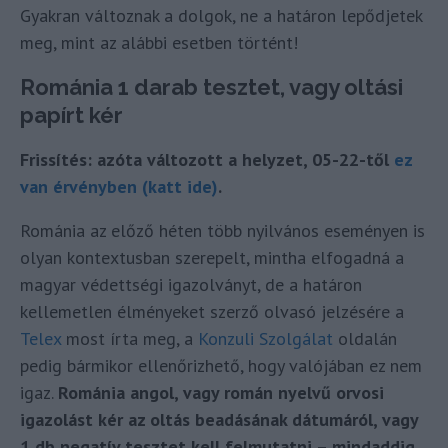
Gyakran változnak a dolgok, ne a határon lepődjetek
meg, mint az alábbi esetben történt!
Románia 1 darab tesztet, vagy oltási
papírt kér
Frissítés: azóta változott a helyzet, 05-22-től
ez
van érvényben (katt ide)
.
Románia az előző héten több nyilvános eseményen is
olyan kontextusban szerepelt, mintha elfogadná a
magyar védettségi igazolványt, de a határon
kellemetlen élményeket szerző olvasó jelzésére a
Telex
most írta meg, a
Konzuli Szolgálat
oldalán
pedig bármikor ellenőrizhető, hogy valójában ez nem
igaz.
Románia angol, vagy román nyelvű orvosi
igazolást kér az oltás beadásának dátumáról, vagy
1 db negatív tesztet kell felmutatni – mindaddig,