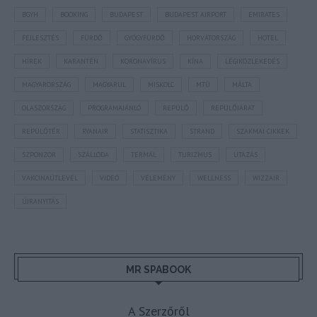
BGYH
BOOKING
BUDAPEST
BUDAPEST AIRPORT
EMIRATES
FEJLESZTÉS
FÜRDŐ
GYÓGYFÜRDŐ
HORVÁTORSZÁG
HOTEL
HÍREK
KARANTÉN
KORONAVÍRUS
KÍNA
LÉGIKÖZLEKEDÉS
MAGYARORSZÁG
MAGYARUL
MISKOLC
MTÜ
MÁLTA
OLASZORSZÁG
PROGRAMAJÁNLÓ
REPÜLŐ
REPÜLŐJÁRAT
REPÜLŐTÉR
RYANAIR
STATISZTIKA
STRAND
SZAKMAI CIKKEK
SZPONZOR
SZÁLLODA
TERMÁL
TURIZMUS
UTAZÁS
VAKCINAÚTLEVÉL
VIDEÓ
VÉLEMÉNY
WELLNESS
WIZZAIR
ÚJRANYITÁS
MR SPABOOK
A Szerzőről