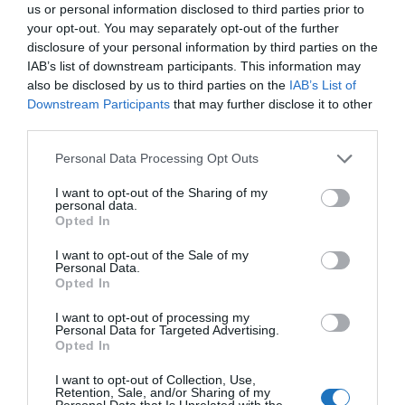
us or personal information disclosed to third parties prior to
vár a
Wellness, Utazás, Élmények
csoport.
your opt-out. You may separately opt-out of the further
disclosure of your personal information by third parties on the
Horvátország elfogadja ugyan a
IAB’s list of downstream participants. This information may
védettségi igazolványt, de mellette
also be disclosed by us to third parties on the
IAB’s List of
kell vinni az oltások dátumát igazoló
Downstream Participants
that may further disclose it to other
third parties.
orvosi pecsétes papírt is.
Please note that this website/app uses one or more Google
Personal Data Processing Opt Outs
services and may gather and store information including but
not limited to your visit or usage behaviour. You may click to
I want to opt-out of the Sharing of my
personal data.
grant or deny consent to Google and its third-party tags to
Opted In
use your data for below specified purposes in below Google
consent section.
I want to opt-out of the Sale of my
Personal Data.
Opted In
I want to opt-out of processing my
Personal Data for Targeted Advertising.
Opted In
I want to opt-out of Collection, Use,
Retention, Sale, and/or Sharing of my
Personal Data that Is Unrelated with the