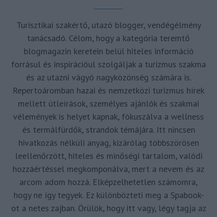
Turisztikai szakértő, utazó blogger, vendégélmény
tanácsadó. Célom, hogy a kategória teremtő
blogmagazin keretein belül hiteles információ
forrásul és inspirációul szolgáljak a turizmus szakma
és az utazni vágyó nagyközönség számára is.
Repertoáromban hazai és nemzetközi turizmus hírek
mellett útleírások, személyes ajánlók és szakmai
vélemények is helyet kapnak, fókuszálva a wellness
és termálfürdők, strandok témájára. Itt nincsen
hivatkozás nélküli anyag, kizárólag többszörösen
leellenőrzött, hiteles és minőségi tartalom, valódi
hozzáértéssel megkomponálva, mert a nevem és az
arcom adom hozzá. Elképzelhetetlen számomra,
hogy ne így tegyek. Ez különbözteti meg a Spabook-
ot a netes zajban. Örülök, hogy itt vagy, légy tagja az