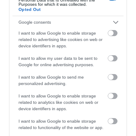
Purposes for which it was collected.
Opted Out
Google consents
Szlovénia esetében nem merült fel ugyanez az
I want to allow Google to enable storage
elvárás, ők elfogadják a magyar védettségi
related to advertising like cookies on web or
device identifiers in apps.
igazolványt.
Ennek ellenére én biztosan magammal
vinném az oltási papírt oda is, mert náluk a szabály
I want to allow my user data to be sent to
amúgy más nemzetek esetében az, hogy
Google for online advertising purposes.
karanténkötelezettség és negatív teszt bemutatása
I want to allow Google to send me
nélkül léphetnek be Szlovéniába azok, akik igazolni
personalized advertising.
tudják, hogy megkapták:
I want to allow Google to enable storage
a BioNTech/Pfizer oltóanyag második adagját és
related to analytics like cookies on web or
device identifiers in apps.
azóta eltelt legalább hét naptári nap
I want to allow Google to enable storage
a Moderna oltóanyag második adagját és azóta
related to functionality of the website or app.
eltelt legalább tizennégy naptári nap