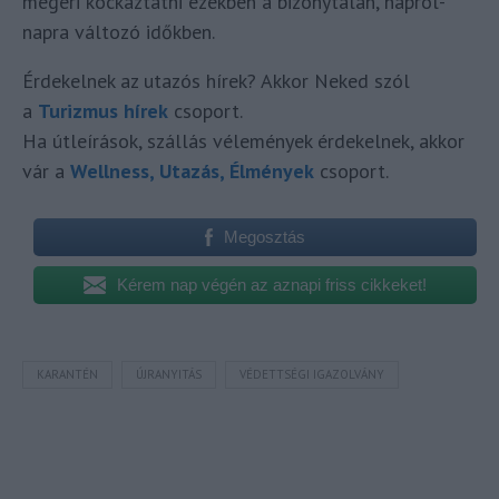
megéri kockáztatni ezekben a bizonytalan, napról-
napra változó időkben.
Érdekelnek az utazós hírek? Akkor Neked szól
a
Turizmus hírek
csoport.
Ha útleírások, szállás vélemények érdekelnek, akkor
vár a
Wellness, Utazás, Élmények
csoport.
Megosztás
Kérem nap végén az aznapi friss cikkeket!
KARANTÉN
ÚJRANYITÁS
VÉDETTSÉGI IGAZOLVÁNY