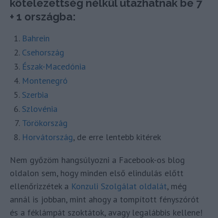
kötelezettség nélkül utazhatnak be 7
+ 1 országba:
Bahrein
Csehország
Észak-Macedónia
Montenegró
Szerbia
Szlovénia
Törökország
Horvátország
, de erre lentebb kitérek
Nem győzöm hangsúlyozni a Facebook-os blog
oldalon sem, hogy minden első elindulás előtt
ellenőrizzétek a
Konzuli Szolgálat oldalát
, még
annál is jobban, mint ahogy a tompított fényszórót
és a féklámpát szoktátok, avagy legalábbis kellene!