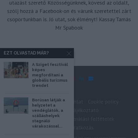
utazást szerető Közösségünknek, kövesd az oldalt,
szólj hozzá a Facebook-on és várunk szeretettel zárt
csoportunkban is. Jó utat, sok élményt! Kassay Tamás
Mr Spabook
EZT OLVASTAD MÁR?
A Sziget fesztivál
képes
megfordítani a
globális turizmus
trendet
Borúsan látják a
Impresszum
Médiaajánlat
Cookie policy
helyzetet a
Adatkezelési tájékoztató
vendéglátók, a
szálláshelyek
Szerzői jogok, felhasználási feltételek
stagnáló
várakozással...
Hírlevél feliratkozás
@2020 - Minden jog fenntartva. A Spabook.net oldalain található tartalmak