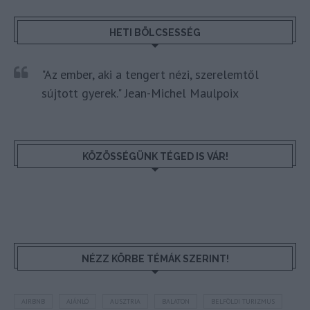
HETI BÖLCSESSÉG
"Az ember, aki a tengert nézi, szerelemtől
sújtott gyerek." Jean-Michel Maulpoix
KÖZÖSSÉGÜNK TÉGED IS VÁR!
NÉZZ KÖRBE TÉMÁK SZERINT!
AIRBNB
AJÁNLÓ
AUSZTRIA
BALATON
BELFÖLDI TURIZMUS