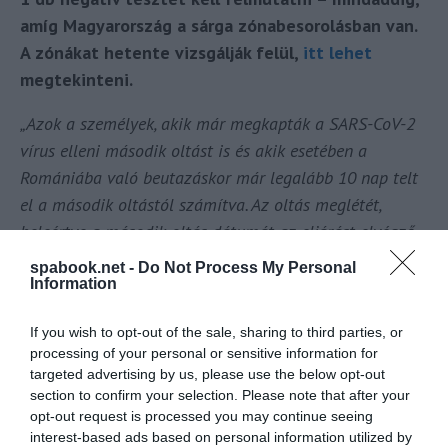
amíg Magyarország a sárga zónabesorolásban van.
A zónákat hetente vizsgálják felül,
itt lehet
megtekinteni.
„Azok a személyek, akik már megkapták a SARS-CoV-2
vírus elleni második oltást is és akik esetében a
Romániába való beutazáskor már legalább 10 nap telt
el a második oltástól számítva. Az oltás meglétét,
beleértve a második oltás dátumát az eljárást elvégző
egészségügyi intézmény igazolása tartalmazza (Az
spabook.net -
Do Not Process My Personal
adatokat az igazoláson román, vagy angol nyelven is
Information
fel kell tüntetni. Ennek hiányában hivatalos fordítást is
If you wish to opt-out of the sale, sharing to third parties, or
be kell mutatni.)
„
processing of your personal or sensitive information for
targeted advertising by us, please use the below opt-out
Érdekelnek az utazós hírek? Akkor Neked szól
section to confirm your selection. Please note that after your
a
Turizmus hírek
csoport.
opt-out request is processed you may continue seeing
Ha útleírások, szállás vélemények érdekelnek, akkor
interest-based ads based on personal information utilized by