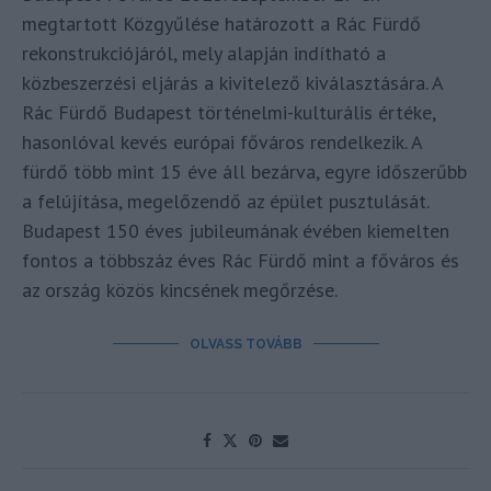
megtartott Közgyűlése határozott a Rác Fürdő
rekonstrukciójáról, mely alapján indítható a
közbeszerzési eljárás a kivitelező kiválasztására. A
Rác Fürdő Budapest történelmi-kulturális értéke,
hasonlóval kevés európai főváros rendelkezik. A
fürdő több mint 15 éve áll bezárva, egyre időszerűbb
a felújítása, megelőzendő az épület pusztulását.
Budapest 150 éves jubileumának évében kiemelten
fontos a többszáz éves Rác Fürdő mint a főváros és
az ország közös kincsének megőrzése.
OLVASS TOVÁBB