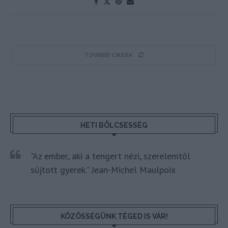
TOVÁBBI CIKKEK
HETI BÖLCSESSÉG
"Az ember, aki a tengert nézi, szerelemtől
sújtott gyerek." Jean-Michel Maulpoix
KÖZÖSSÉGÜNK TÉGED IS VÁR!