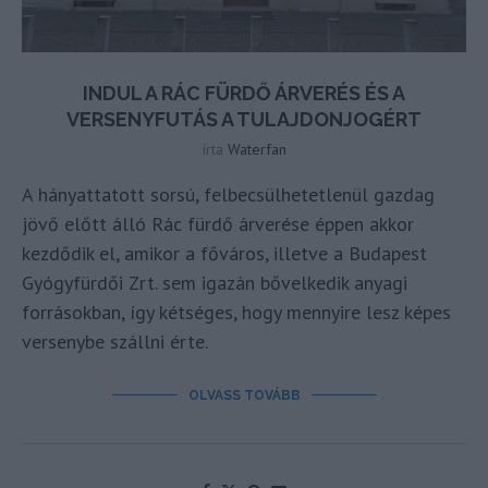
INDUL A RÁC FÜRDŐ ÁRVERÉS ÉS A
VERSENYFUTÁS A TULAJDONJOGÉRT
írta
Waterfan
A hányattatott sorsú, felbecsülhetetlenül gazdag
jövő előtt álló Rác fürdő árverése éppen akkor
kezdődik el, amikor a főváros, illetve a Budapest
Gyógyfürdői Zrt. sem igazán bővelkedik anyagi
forrásokban, így kétséges, hogy mennyire lesz képes
versenybe szállni érte.
OLVASS TOVÁBB