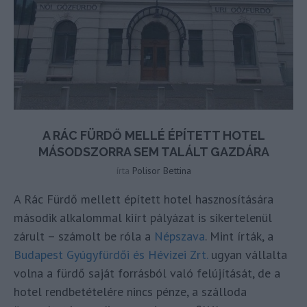
A RÁC FÜRDŐ MELLÉ ÉPÍTETT HOTEL
MÁSODSZORRA SEM TALÁLT GAZDÁRA
írta
Polisor Bettina
A Rác Fürdő mellett épített hotel hasznosítására
második alkalommal kiírt pályázat is sikertelenül
zárult – számolt be róla a
Népszava
. Mint írták, a
Budapest Gyúgyfürdői és Hévizei Zrt.
ugyan vállalta
volna a fürdő saját forrásból való felújítását, de a
hotel rendbetételére nincs pénze, a szálloda