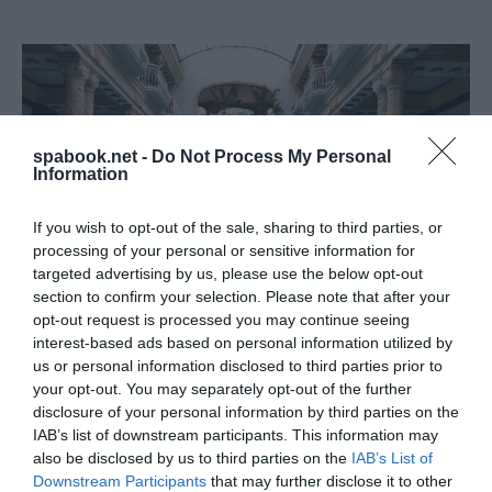
spabook.net -
Do Not Process My Personal
Information
If you wish to opt-out of the sale, sharing to third parties, or
processing of your personal or sensitive information for
targeted advertising by us, please use the below opt-out
section to confirm your selection. Please note that after your
opt-out request is processed you may continue seeing
interest-based ads based on personal information utilized by
us or personal information disclosed to third parties prior to
your opt-out. You may separately opt-out of the further
disclosure of your personal information by third parties on the
BEZÁR A GELLÉRT, NYIT A RÁC FÜRDŐ, MÁR
IAB’s list of downstream participants. This information may
CSAK 10 MILLIÁRD FORINT KELL HOZZÁ
also be disclosed by us to third parties on the
IAB’s List of
írta
Kassay Tamás
Downstream Participants
that may further disclose it to other