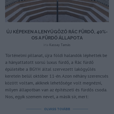
ÚJ KÉPEKEN A LENYŰGÖZŐ RÁC FÜRDŐ, 40%-
OS A FÜRDŐ ÁLLAPOTA
írta
Kassay Tamás
Történelmi pillanat, újra földi halandók léphettek be
a hányattatott sorsú luxus fürdő, a Rác fürdő
épületébe a BGYH által szervezett lakógyűlés
keretein belül október 11-én. Azon néhány szerencsés
között voltam, akiknek lehetősége volt megnézni,
milyen állapotban van az építészeti és fürdős csoda.
Nos, egyik szemem nevet, a másik sír, mert:
OLVASS TOVÁBB