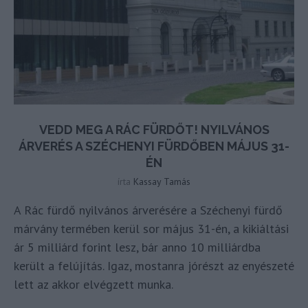
VEDD MEG A RÁC FÜRDŐT! NYILVÁNOS
ÁRVERÉS A SZÉCHENYI FÜRDŐBEN MÁJUS 31-
ÉN
írta
Kassay Tamás
A Rác fürdő nyilvános árverésére a Széchenyi fürdő
márvány termében kerül sor május 31-én, a kikiáltási
ár 5 milliárd forint lesz, bár anno 10 milliárdba
került a felújítás. Igaz, mostanra jórészt az enyészeté
lett az akkor elvégzett munka.