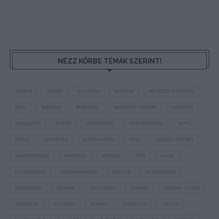
NÉZZ KÖRBE TÉMÁK SZERINT!
AIRBNB
AJÁNLÓ
AUSZTRIA
BALATON
BELFÖLDI TURIZMUS
BGYH
BOOKING
BUDAPEST
BUDAPEST AIRPORT
EMIRATES
FEJLESZTÉS
FÜRDŐ
GYÓGYFÜRDŐ
HORVÁTORSZÁG
HOTEL
HÍREK
KARANTÉN
KORONAVÍRUS
KÍNA
LÉGIKÖZLEKEDÉS
MAGYARORSZÁG
MAGYARUL
MISKOLC
MTÜ
MÁLTA
OLASZORSZÁG
PROGRAMAJÁNLÓ
REPÜLŐ
REPÜLŐJÁRAT
REPÜLŐTÉR
RYANAIR
STATISZTIKA
STRAND
SZAKMAI CIKKEK
SZPONZOR
SZÁLLODA
TERMÁL
TURIZMUS
UTAZÁS