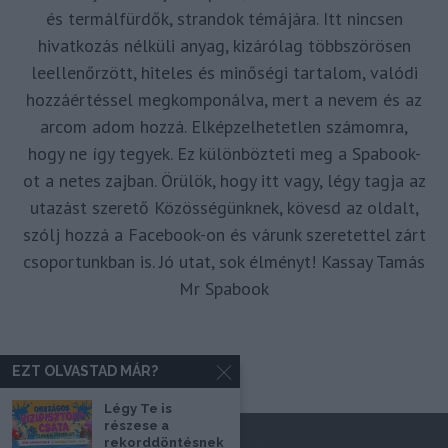
és termálfürdők, strandok témájára. Itt nincsen
hivatkozás nélküli anyag, kizárólag többszörösen
leellenőrzött, hiteles és minőségi tartalom, valódi
hozzáértéssel megkomponálva, mert a nevem és az
arcom adom hozzá. Elképzelhetetlen számomra,
hogy ne így tegyek. Ez különbözteti meg a Spabook-
ot a netes zajban. Örülök, hogy itt vagy, légy tagja az
utazást szerető Közösségünknek, kövesd az oldalt,
szólj hozzá a Facebook-on és várunk szeretettel zárt
csoportunkban is. Jó utat, sok élményt! Kassay Tamás
Mr Spabook
EZT OLVASTAD MÁR?
Légy Te is
részese a
rekorddöntésnek