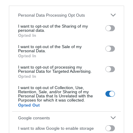
third parties.
A Gellért fürdő felújítását meg kell kezdeni,
Please note that this website/app uses one or more Google
Personal Data Processing Opt Outs
ahogyan a BGYH tulajdonába került Rác fürdő is
services and may gather and store information including but
felújítást igényel. A munkálatok költsége akár a 10
not limited to your visit or usage behaviour. You may click to
I want to opt-out of the Sharing of my
personal data.
milliárd forintot is elérheti. A pandémia miatt 19
grant or deny consent to Google and its third-party tags to
Opted In
use your data for below specified purposes in below Google
milliárd forint bevételkiesést szenvedett el a
consent section.
I want to opt-out of the Sale of my
Budapest Gyógyfürdői és Hévizei Zrt. a leállások
Personal Data.
alatt – számolt be az
InfoRádiónak
Szűts Ildikó, a
Opted In
BGYH vezérigazgatója.
I want to opt-out of processing my
Personal Data for Targeted Advertising.
Opted In
OLVASS TOVÁBB
I want to opt-out of Collection, Use,
Retention, Sale, and/or Sharing of my
Personal Data that Is Unrelated with the
Purposes for which it was collected.
Opted Out
Google consents
I want to allow Google to enable storage