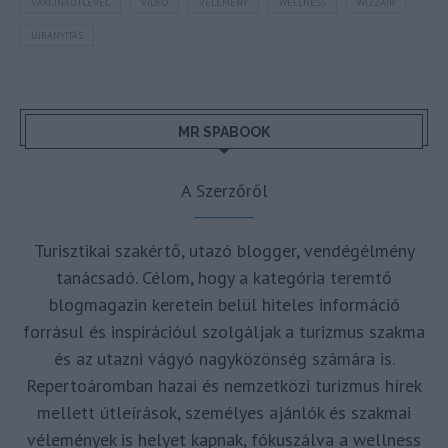
VAKCINAÚTLEVÉL
VIDEÓ
VÉLEMÉNY
WELLNESS
WIZZAIR
ÚJRANYITÁS
MR SPABOOK
A Szerzőről
Turisztikai szakértő, utazó blogger, vendégélmény
tanácsadó. Célom, hogy a kategória teremtő
blogmagazin keretein belül hiteles információ
forrásul és inspirációul szolgáljak a turizmus szakma
és az utazni vágyó nagyközönség számára is.
Repertoáromban hazai és nemzetközi turizmus hírek
mellett útleírások, személyes ajánlók és szakmai
vélemények is helyet kapnak, fókuszálva a wellness