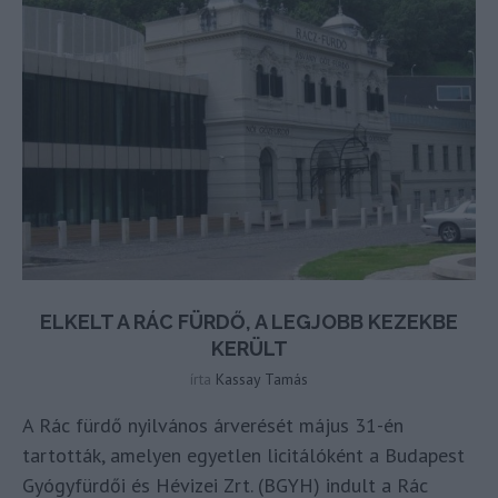
ELKELT A RÁC FÜRDŐ, A LEGJOBB KEZEKBE
KERÜLT
írta
Kassay Tamás
A Rác fürdő nyilvános árverését május 31-én
tartották, amelyen egyetlen licitálóként a Budapest
Gyógyfürdői és Hévizei Zrt. (BGYH) indult a Rác