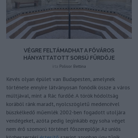
VÉGRE FELTÁMADHAT A FŐVÁROS
HÁNYATTATOTT SORSÚ FÜRDŐJE
írta
Polisor Bettina
Kevés olyan épület van Budapesten, amelynek
története ennyire látványosan fonódik össze a város
múltjával, mint a Rác fürdőé. A török hódoltság
korából ránk maradt, nyolcszögletű medencével
büszkélkedő műemlék 2002-ben fogadott utoljára
vendégeket, azóta pedig leginkább egy soha véget
nem érő szomorú történet főszereplője. Az uniós
közbeszerzési
értesítő
szerint azonban úgy tűnik,